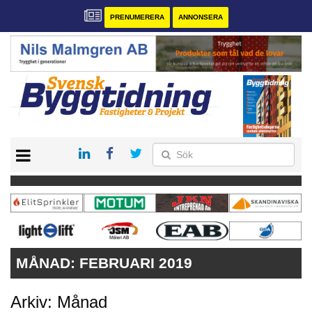
PRENUMERERA
ANNONSERA
START
PRENUMERERA
VÅRA ANDRA MAGASIN
ANNONSERA
KONTAKT
MÅNAD:
FEBRUARI 2019
Arkiv: Månad