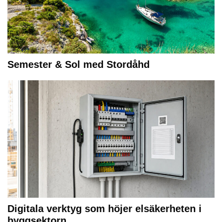
Semester & Sol med Stordåhd
Digitala verktyg som höjer elsäkerheten i
byggsektorn