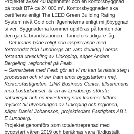
Projektet avser 40 lägenheter och en kontorsbyggnad
på totalt BTA ca 24 000 m². Kontorsbyggnaden ska
certifieras enligt The LEED Green Building Rating
System nivå Gold och lägenheterna enligt miljöbyggnad
silver. Byggnaderna kommer uppföras på tomten där
den gamla brandstationen i Tannefors tidigare låg.
– Det känns både roligt och inspirerande med
förtroendet från Lundbergs att vara delaktig i deras
fortsatta utveckling av Linköping, säger Anders
Bergeling, regionchef på Peab.
– Samarbetet med Peab gör att vi nu kan ta nästa steg i
processen och vi ser fram emot byggstarten i maj.
Kontorsfastigheten, LINK Business Center, tillsammans
med bostadshuset, är en av Lundbergs största
satsningar och en investering som kommer tillföra
mycket till utvecklingen av Linköping och regionen,
säger Daniel Johansson, projektledare Fastighets AB L
E Lundberg.
Projektet genomförs som totalentreprenad med
byggstart våren 2019 och beräknas vara färdigställt