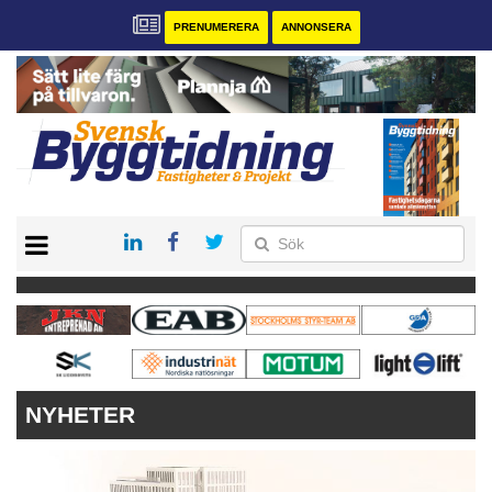
PRENUMERERA
ANNONSERA
START
PRENUMERERA
VÅRA ANDRA MAGASIN
ANNONSERA
KONTAKT
NYHETER