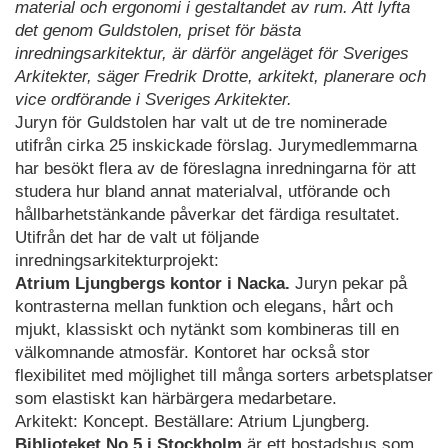
material och ergonomi i gestaltandet av rum. Att lyfta
det genom Guldstolen, priset för bästa
inredningsarkitektur, är därför angeläget för Sveriges
Arkitekter, säger Fredrik Drotte, arkitekt, planerare och
vice ordförande i Sveriges Arkitekter.
Juryn för Guldstolen har valt ut de tre nominerade
utifrån cirka 25 inskickade förslag. Jurymedlemmarna
har besökt flera av de föreslagna inredningarna för att
studera hur bland annat materialval, utförande och
hållbarhetstänkande påverkar det färdiga resultatet.
Utifrån det har de valt ut följande
inredningsarkitekturprojekt:
Atrium Ljungbergs kontor i Nacka.
Juryn pekar på
kontrasterna mellan funktion och elegans, hårt och
mjukt, klassiskt och nytänkt som kombineras till en
välkomnande atmosfär. Kontoret har också stor
flexibilitet med möjlighet till många sorters arbetsplatser
som elastiskt kan härbärgera medarbetare.
Arkitekt: Koncept. Beställare: Atrium Ljungberg.
Biblioteket No 5 i Stockholm
är ett bostadshus som