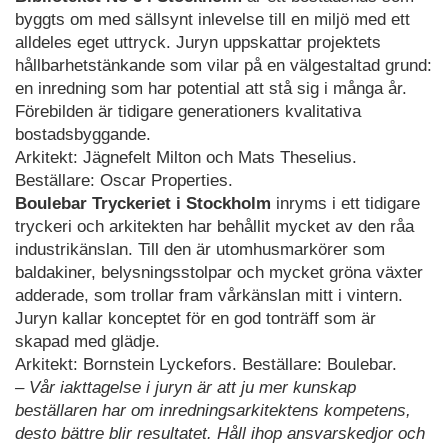
byggts om med sällsynt inlevelse till en miljö med ett
alldeles eget uttryck. Juryn uppskattar projektets
hållbarhetstänkande som vilar på en välgestaltad grund:
en inredning som har potential att stå sig i många år.
Förebilden är tidigare generationers kvalitativa
bostadsbyggande.
Arkitekt: Jägnefelt Milton och Mats Theselius.
Beställare: Oscar Properties.
Boulebar Tryckeriet i Stockholm
inryms i ett tidigare
tryckeri och arkitekten har behållit mycket av den råa
industrikänslan. Till den är utomhusmarkörer som
baldakiner, belysningsstolpar och mycket gröna växter
adderade, som trollar fram vårkänslan mitt i vintern.
Juryn kallar konceptet för en god tonträff som är
skapad med glädje.
Arkitekt: Bornstein Lyckefors. Beställare: Boulebar.
– Vår iakttagelse i juryn är att ju mer kunskap
beställaren har om inredningsarkitektens kompetens,
desto bättre blir resultatet. Håll ihop ansvarskedjor och