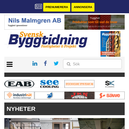
PRENUMERERA
ANNONSERA
START
PRENUMERERA
VÅRA ANDRA MAGASIN
ANNONSERA
KONTAKT
NYHETER