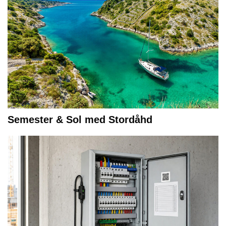
Semester & Sol med Stordåhd