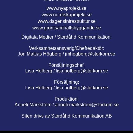
www.nyaprojekt.se
www.nordiskaprojekt.se
www.dagensinfrastruktur.se
www.grontsamhallsbyggande.se
Digitala Medier / Stordåhd Kommunikation:
Verksamhetsansvarig/Chefredaktör:
Jon Mattias Högberg /
jmhogberg@storkom.se
Försäljningschef:
Lisa Hofberg /
lisa.hofberg@storkom.se
Försäljning:
Lisa Hofberg /
lisa.hofberg@storkom.se
Produktion:
Anneli Markström /
anneli.markstrom@storkom.se
Siten drivs av Stordåhd Kommunikation AB