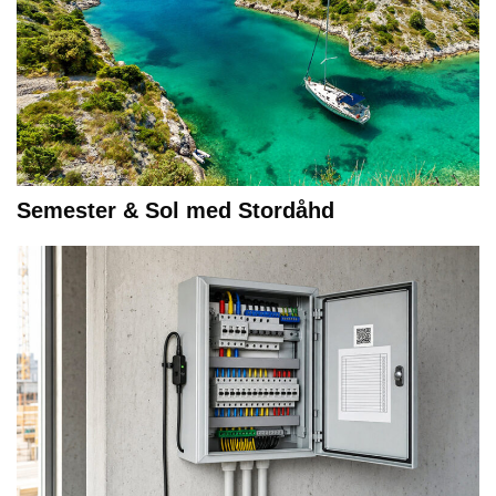
Semester & Sol med Stordåhd