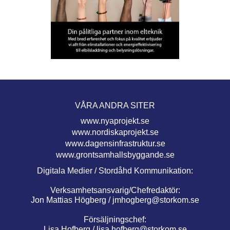
VÅRA ANDRA SITER
www.nyaprojekt.se
www.nordiskaprojekt.se
www.dagensinfrastruktur.se
www.grontsamhallsbyggande.se
Digitala Medier / Stordåhd Kommunikation:
Verksamhetsansvarig/Chefredaktör:
Jon Mattias Högberg /
jmhogberg@storkom.se
Försäljningschef:
Lisa Hofberg /
lisa.hofberg@storkom.se