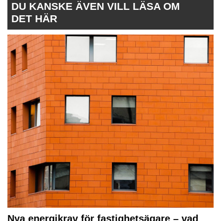
DU KANSKE ÄVEN VILL LÄSA OM
DET HÄR
Nya energikrav för fastighetsägare – vad