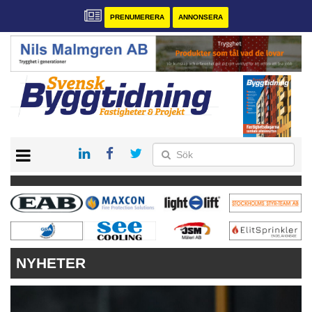
PRENUMERERA
ANNONSERA
START
PRENUMERERA
VÅRA ANDRA MAGASIN
ANNONSERA
KONTAKT
NYHETER