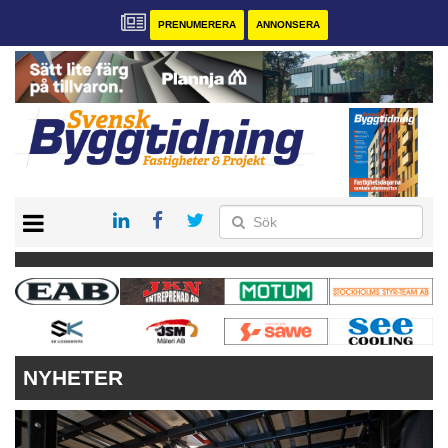
PRENUMERERA
ANNONSERA
START
PRENUMERERA
VÅRA ANDRA MAGASIN
ANNONSERA
KONTAKT
NYHETER