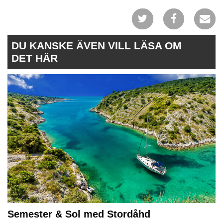
DU KANSKE ÄVEN VILL LÄSA OM
DET HÄR
Semester & Sol med Stordåhd