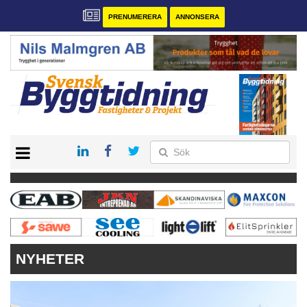
PRENUMERERA
ANNONSERA
START
PRENUMERERA
VÅRA ANDRA MAGASIN
ANNONSERA
KONTAKT
NYHETER