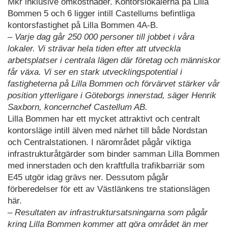
Mkr inklusive omkostnader. Kontorslokalerna på Lilla
Bommen 5 och 6 ligger intill Castellums befintliga
kontorsfastighet på Lilla Bommen 4A-B.
– Varje dag går 250 000 personer till jobbet i våra
lokaler. Vi strävar hela tiden efter att utveckla
arbetsplatser i centrala lägen där företag och människor
får växa. Vi ser en stark utvecklingspotential i
fastigheterna på Lilla Bommen och förvärvet stärker vår
position ytterligare i Göteborgs innerstad, säger Henrik
Saxborn, koncernchef Castellum AB.
Lilla Bommen har ett mycket attraktivt och centralt
kontorsläge intill älven med närhet till både Nordstan
och Centralstationen. I närområdet pågår viktiga
infrastrukturåtgärder som binder samman Lilla Bommen
med innerstaden och den kraftfulla trafikbarriär som
E45 utgör idag grävs ner. Dessutom pågår
förberedelser för ett av Västlänkens tre stationslägen
här.
– Resultaten av infrastruktursatsningarna som pågår
kring Lilla Bommen kommer att göra området än mer