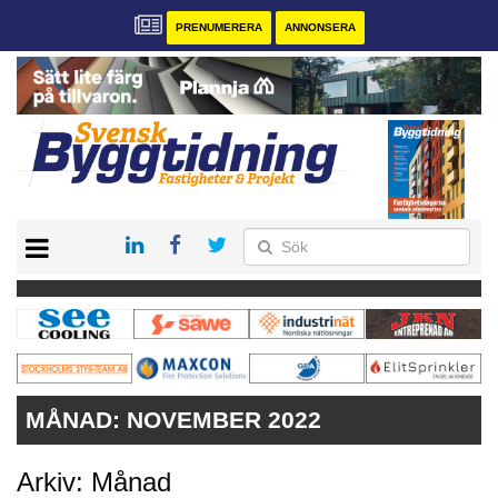
PRENUMERERA
ANNONSERA
START
PRENUMERERA
VÅRA ANDRA MAGASIN
ANNONSERA
KONTAKT
MÅNAD:
NOVEMBER 2022
Arkiv: Månad