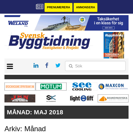
PRENUMERERA
ANNONSERA
START
PRENUMERERA
VÅRA ANDRA MAGASIN
ANNONSERA
KONTAKT
MÅNAD:
MAJ 2018
Arkiv: Månad