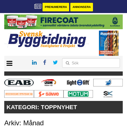
PRENUMERERA
ANNONSERA
START
PRENUMERERA
VÅRA ANDRA MAGASIN
ANNONSERA
KONTAKT
KATEGORI:
TOPPNYHET
Arkiv: Månad