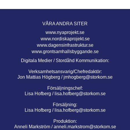
VÅRA ANDRA SITER
www.nyaprojekt.se
www.nordiskaprojekt.se
www.dagensinfrastruktur.se
www.grontsamhallsbyggande.se
Digitala Medier / Stordåhd Kommunikation:
Verksamhetsansvarig/Chefredaktör:
Jon Mattias Högberg /
jmhogberg@storkom.se
Försäljningschef:
Lisa Hofberg /
lisa.hofberg@storkom.se
Försäljning:
Lisa Hofberg /
lisa.hofberg@storkom.se
Produktion:
Anneli Markström /
anneli.markstrom@storkom.se