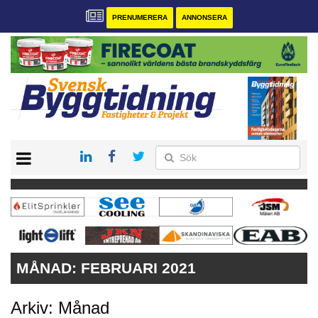
PRENUMERERA
ANNONSERA
START
PRENUMERERA
VÅRA ANDRA MAGASIN
ANNONSERA
KONTAKT
MÅNAD:
FEBRUARI 2021
Arkiv: Månad