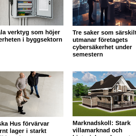
ala verktyg som höjer
Tre saker som särskil
erheten i byggsektorn
utmanar företagets
cybersäkerhet under
semestern
Marknadskoll: Stark
ka Hus förvärvar
villamarknad och
nt lager i starkt