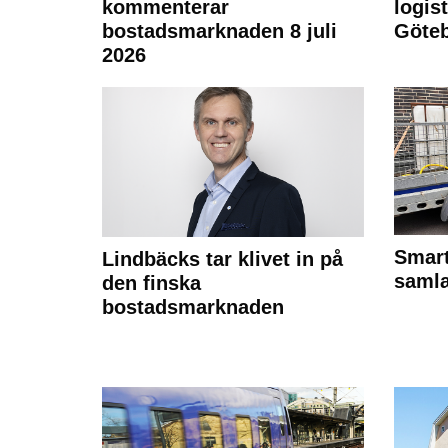
kommenterar
logist
bostadsmarknaden 8 juli
Göte
2026
Smart
Lindbäcks tar klivet in på
samla
den finska
bostadsmarknaden