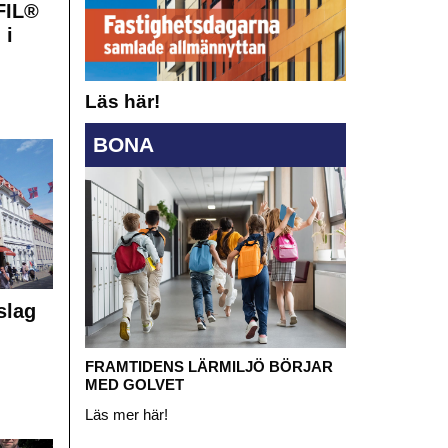
FIL®
 i
Läs här!
BONA
slag
FRAMTIDENS LÄRMILJÖ BÖRJAR
MED GOLVET
Läs mer här!