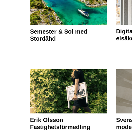
Digit
Semester & Sol med
elsäk
Stordåhd
Erik Olsson
Svens
Fastighetsförmedling
moder