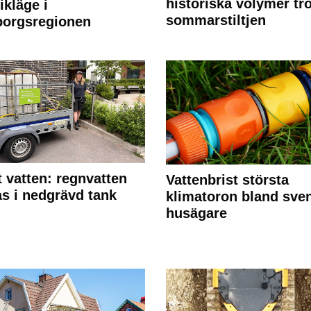
historiska volymer tr
ikläge i
sommarstiltjen
borgsregionen
 vatten: regnvatten
Vattenbrist största
s i nedgrävd tank
klimatoron bland sve
husägare