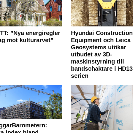
T: ”Nya energiregler
Hyundai Construction
lag mot kulturarvet”
Equipment och Leica
Geosystems utökar
utbudet av 3D-
maskinstyrning till
bandschaktare i HD13
serien
ggarBarometern:
a index bland