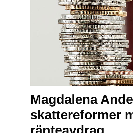
Magdalena Ande
skattereformer 
ränteavdrag