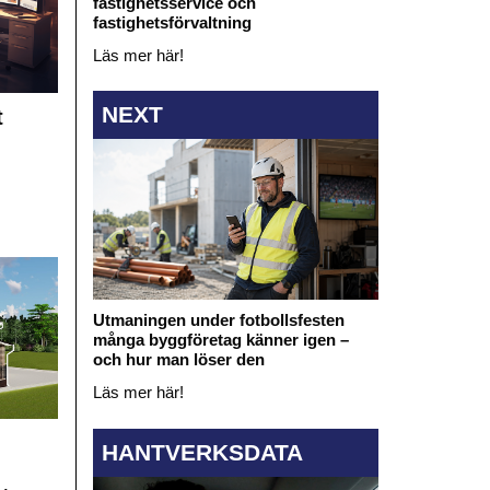
fastighetsservice och
fastighetsförvaltning
Läs mer här!
NEXT
t
Utmaningen under fotbollsfesten
många byggföretag känner igen –
och hur man löser den
Läs mer här!
HANTVERKSDATA