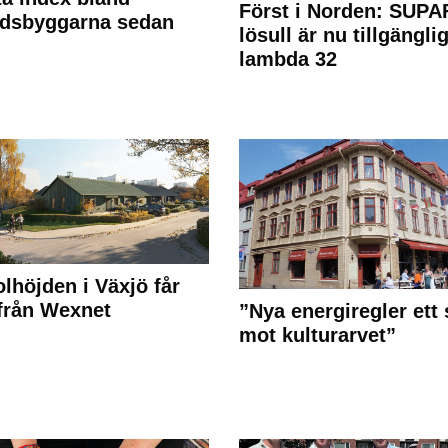
Först i Norden: SUPA
adsbyggarna sedan
lösull är nu tillgänglig
lambda 32
olhöjden i Växjö får
 från Wexnet
”Nya energiregler ett 
mot kulturarvet”