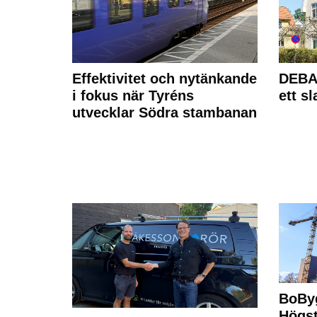
Effektivitet och nytänkande
DEBAT
i fokus när Tyréns
ett s
utvecklar Södra stambanan
BoBy
Högst