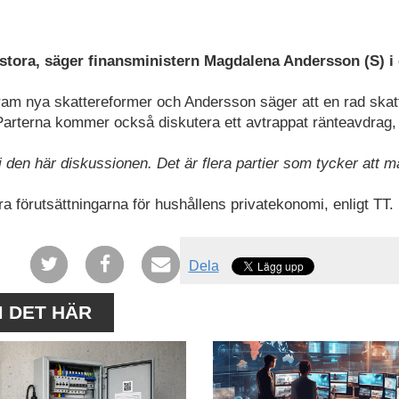
 stora, säger finansministern Magdalena Andersson (S) i
am nya skattereformer och Andersson säger att en rad skatt
Parterna kommer också diskutera ett avtrappat ränteavdrag
den här diskussionen. Det är flera partier som tycker att m
ndra förutsättningarna för hushållens privatekonomi, enligt TT.
Dela
M DET HÄR