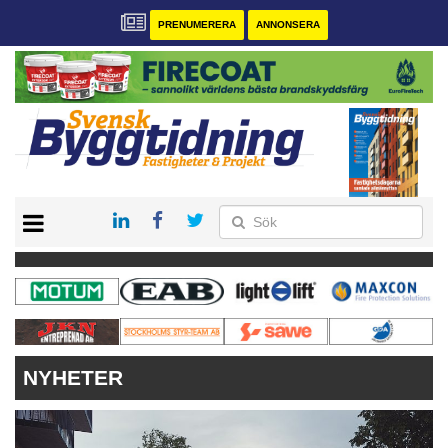
PRENUMERERA
ANNONSERA
START
PRENUMERERA
VÅRA ANDRA MAGASIN
ANNONSERA
KONTAKT
NYHETER