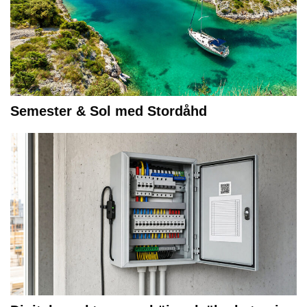
Semester & Sol med Stordåhd