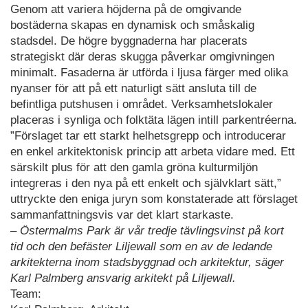
Genom att variera höjderna på de omgivande
bostäderna skapas en dynamisk och småskalig
stadsdel. De högre byggnaderna har placerats
strategiskt där deras skugga påverkar omgivningen
minimalt. Fasaderna är utförda i ljusa färger med olika
nyanser för att på ett naturligt sätt ansluta till de
befintliga putshusen i området. Verksamhetslokaler
placeras i synliga och folktäta lägen intill parkentréerna.
”Förslaget tar ett starkt helhetsgrepp och introducerar
en enkel arkitektonisk princip att arbeta vidare med. Ett
särskilt plus för att den gamla gröna kulturmiljön
integreras i den nya på ett enkelt och självklart sätt,”
uttryckte den eniga juryn som konstaterade att förslaget
sammanfattningsvis var det klart starkaste.
– Östermalms Park är vår tredje tävlingsvinst på kort
tid och den befäster Liljewall som en av de ledande
arkitekterna inom stadsbyggnad och arkitektur, säger
Karl Palmberg ansvarig arkitekt på Liljewall.
Team: