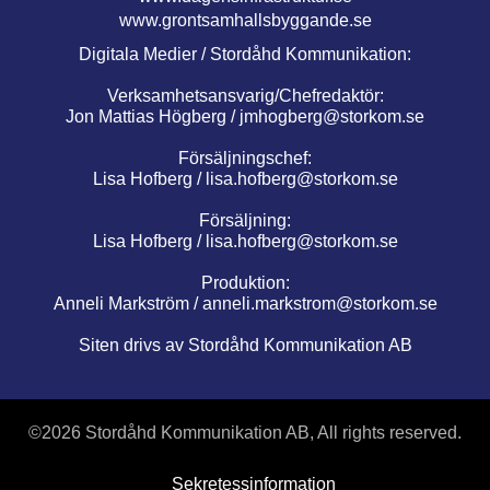
www.grontsamhallsbyggande.se
Digitala Medier / Stordåhd Kommunikation:
Verksamhetsansvarig/Chefredaktör:
Jon Mattias Högberg /
jmhogberg@storkom.se
Försäljningschef:
Lisa Hofberg /
lisa.hofberg@storkom.se
Försäljning:
Lisa Hofberg /
lisa.hofberg@storkom.se
Produktion:
Anneli Markström /
anneli.markstrom@storkom.se
Siten drivs av Stordåhd Kommunikation AB
©
2026 Stordåhd Kommunikation AB, All rights reserved.
Sekretessinformation