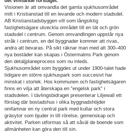
det vinnande förslaget.
Visionen är att omvandla det gamla sjukhusområdet
mitt i Kristianstad till en levande och modern stadsdel.
AB Kristianstadsbyggen vill som långsiktig
fastighetsägare utveckla området till en tät och grön
stadsdel i centrum. Genom omvandlingen uppstår nya
stråk i centrum, en del byggnader kommer att rivas,
andra att bevaras. På sikt räknar man med att 300–400
nya bostäder kan skapas i Östermalms Park genom
den detaljplaneprocess som nu inleds.
Sjukhusområdet som byggdes ut under 1900-talet hade
tidigare en större sjukhuspark som succesivt har
minskat i storlek. Hos kommunen och fastighetsägaren
finns en vilja att återskapa en ”engelsk park” i
stadsdelen. I tävlingsbidraget presenterar Liljewall ett
förslag där bostadshus i olika byggnadshöjder
omfamnar en ny central park med kullar och stora
gräsytor som bjuder in till rörelse, gemenskap och
aktivitet. Parken utformas så att såväl de boende som
allmänheten kan göra den till sin.