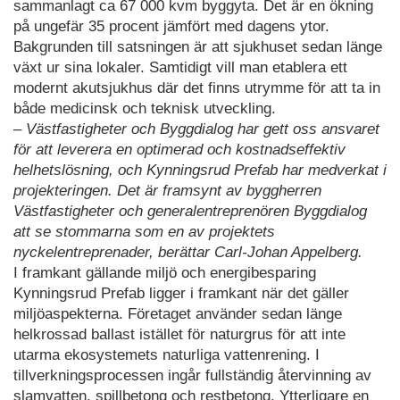
sammanlagt ca 67 000 kvm byggyta. Det är en ökning
på ungefär 35 procent jämfört med dagens ytor.
Bakgrunden till satsningen är att sjukhuset sedan länge
växt ur sina lokaler. Samtidigt vill man etablera ett
modernt akutsjukhus där det finns utrymme för att ta in
både medicinsk och teknisk utveckling.
– Västfastigheter och Byggdialog har gett oss ansvaret
för att leverera en optimerad och kostnadseffektiv
helhetslösning, och Kynningsrud Prefab har medverkat i
projekteringen. Det är framsynt av byggherren
Västfastigheter och generalentreprenören Byggdialog
att se stommarna som en av projektets
nyckelentreprenader, berättar Carl-Johan Appelberg.
I framkant gällande miljö och energibesparing
Kynningsrud Prefab ligger i framkant när det gäller
miljöaspekterna. Företaget använder sedan länge
helkrossad ballast istället för naturgrus för att inte
utarma ekosystemets naturliga vattenrening. I
tillverkningsprocessen ingår fullständig återvinning av
slamvatten, spillbetong och restbetong. Ytterligare en