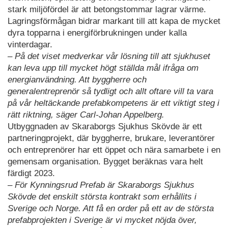
stark miljöfördel är att betongstommar lagrar värme.
Lagringsförmågan bidrar markant till att kapa de mycket
dyra topparna i energiförbrukningen under kalla
vinterdagar.
– På det viset medverkar vår lösning till att sjukhuset
kan leva upp till mycket högt ställda mål ifråga om
energianvändning. Att byggherre och
generalentreprenör så tydligt och allt oftare vill ta vara
på vår heltäckande prefabkompetens är ett viktigt steg i
rätt riktning, säger Carl-Johan Appelberg.
Utbyggnaden av Skaraborgs Sjukhus Skövde är ett
partneringprojekt, där byggherre, brukare, leverantörer
och entreprenörer har ett öppet och nära samarbete i en
gemensam organisation. Bygget beräknas vara helt
färdigt 2023.
– För Kynningsrud Prefab är Skaraborgs Sjukhus
Skövde det enskilt största kontrakt som erhållits i
Sverige och Norge. Att få en order på ett av de största
prefabprojekten i Sverige är vi mycket nöjda över,