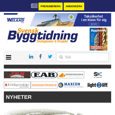
PRENUMERERA
ANNONSERA
START
PRENUMERERA
VÅRA ANDRA MAGASIN
ANNONSERA
KONTAKT
NYHETER