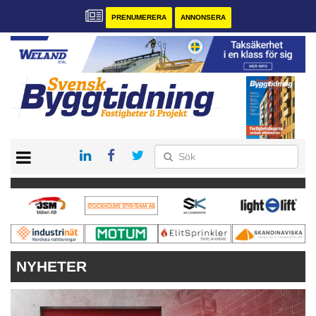
PRENUMERERA
ANNONSERA
START
PRENUMERERA
VÅRA ANDRA MAGASIN
ANNONSERA
KONTAKT
NYHETER