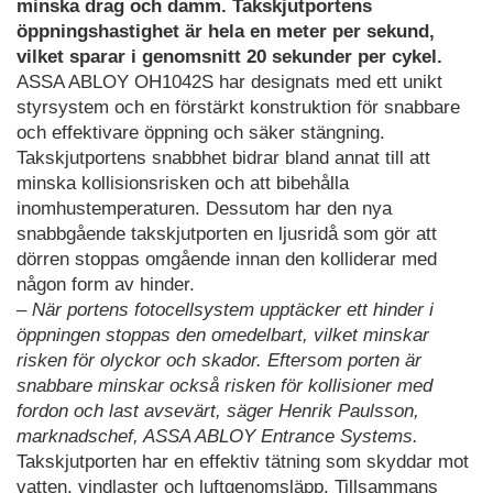
minska drag och damm. Takskjutportens
öppningshastighet är hela en meter per sekund,
vilket sparar i genomsnitt 20 sekunder per cykel.
ASSA ABLOY OH1042S har designats med ett unikt
styrsystem och en förstärkt konstruktion för snabbare
och effektivare öppning och säker stängning.
Takskjutportens snabbhet bidrar bland annat till att
minska kollisionsrisken och att bibehålla
inomhustemperaturen. Dessutom har den nya
snabbgående takskjutporten en ljusridå som gör att
dörren stoppas omgående innan den kolliderar med
någon form av hinder.
– När portens fotocellsystem upptäcker ett hinder i
öppningen stoppas den omedelbart, vilket minskar
risken för olyckor och skador. Eftersom porten är
snabbare minskar också risken för kollisioner med
fordon och last avsevärt, säger Henrik Paulsson,
marknadschef, ASSA ABLOY Entrance Systems.
Takskjutporten har en effektiv tätning som skyddar mot
vatten, vindlaster och luftgenomsläpp. Tillsammans