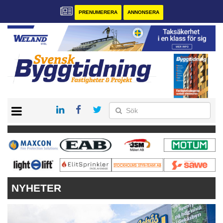
PRENUMERERA
ANNONSERA
START
PRENUMERERA
VÅRA ANDRA MAGASIN
ANNONSERA
KONTAKT
NYHETER