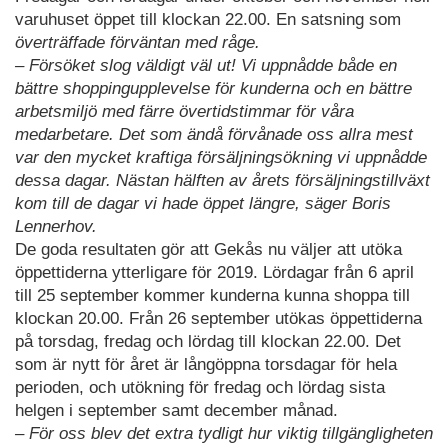
varuhuset öppet till klockan 22.00. En satsning som
överträffade förväntan med råge.
– Försöket slog väldigt väl ut! Vi uppnådde både en
bättre shoppingupplevelse för kunderna och en bättre
arbetsmiljö med färre övertidstimmar för våra
medarbetare. Det som ändå förvånade oss allra mest
var den mycket kraftiga försäljningsökning vi uppnådde
dessa dagar. Nästan hälften av årets försäljningstillväxt
kom till de dagar vi hade öppet längre, säger Boris
Lennerhov.
De goda resultaten gör att Gekås nu väljer att utöka
öppettiderna ytterligare för 2019. Lördagar från 6 april
till 25 september kommer kunderna kunna shoppa till
klockan 20.00. Från 26 september utökas öppettiderna
på torsdag, fredag och lördag till klockan 22.00. Det
som är nytt för året är långöppna torsdagar för hela
perioden, och utökning för fredag och lördag sista
helgen i september samt december månad.
– För oss blev det extra tydligt hur viktig tillgängligheten