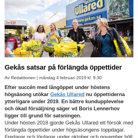
Gekås satsar på förlängda öppettider
Av Redaktionen |
måndag 4 februari 2019 kl. 9:30
Efter succén med långöppet under höstens
högsäsong utökar
Gekås Ullared
nu öppettiderna
ytterligare under 2019. En bättre kundupplevelse
och ökad försäljning säger vd Boris Lennerhov
ligger till grund för satsningen.
Under hösten 2018 gjorde Gekås Ullared ett försök med
förlängda öppettider under högsäsongens toppdagar.
Fredagar och lördagar under oktober och november höll