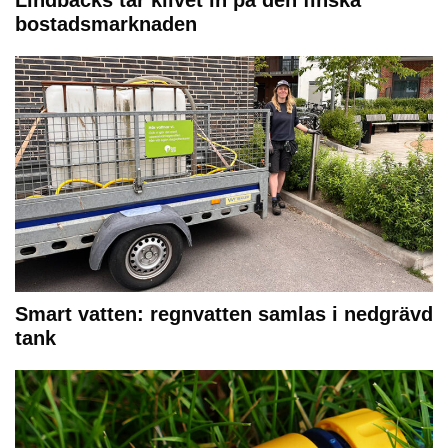
Lindbäcks tar klivet in på den finska
bostadsmarknaden
Smart vatten: regnvatten samlas i nedgrävd
tank