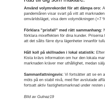
Använd volymrekordet för att dämpa oro:
At
pandemiåren visar svart på vitt att marknade
omvärldsläget, visa dem volymökningen (+7 % to
Förklara ”prisfall” med rätt sammanhang:
N
förklara mixeffekten för dina kunder. Priserna f
att det sålts färre dyra lägenheter innanför tu
Håll koll på skillnaden i lokal statistik:
Efter
Kista krävs information om hur den lokala mark
marknaden kräver mer uthållighet, medan sälja
Sammanfattningsvis:
Vi fortsätter att se en
möts på en stabil nivå, med fler avslutade affä
fortsatt aktiv fastighetsmarknad under reste
BIld av Gulnaz19