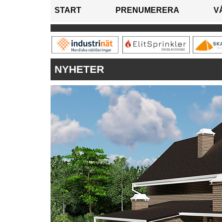
START
PRENUMERERA
V
NYHETER