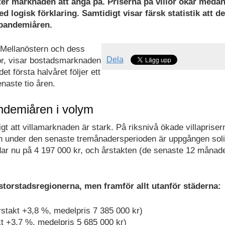
ter marknaden att ånga på. Priserna på villor ökar meda
logisk förklaring. Samtidigt visar färsk statistik att de
r pandemiåren.
i Mellanöstern och dess
Dela
ntor, visar bostadsmarknaden
t första halvåret följer ett
enaste tio åren.
andemiåren i volym
dligt att villamarknaden är stark. På riksnivå ökade villaprise
och under den senaste tremånadersperioden är uppgången sol
andar nu på 4 197 000 kr, och årstakten (de senaste 12 månad
 storstadsregionerna, men framför allt utanför städerna:
stakt +3,8 %, medelpris 7 385 000 kr)
t +3,7 %, medelpris 5 685 000 kr)