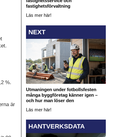
fastighetsservice och
fastighetsförvaltning
Läs mer här!
NEXT
t
ket.
,2 %.
Utmaningen under fotbollsfesten
många byggföretag känner igen –
och hur man löser den
erna är
Läs mer här!
HANTVERKSDATA