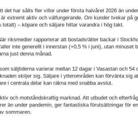
t det har sålts fler villor under första halvåret 2026 än unde
n är extremt aktiv och välfungerande. Om kunder tvekar på g
talt) – köpare och säljare hittar varandra i hög takt.
är riksmedier rapporterar att bostadsrätter backar i Stockh
aller inte generellt i innerstan (+0,5 % i juni), utan minuset 
llarna just denna månad.
som säljtiderna varierar mellan 12 dagar i Vasastan och 54 d
naden skiljer sig. Säljare i ytterområden kan förvänta sig at
re i centrala delar kan räkna med snabba avslut.
 aktiv och motståndskraftig marknad. Att utbudet och efterfrå
rer än under pandemin, ger fantastiska förutsättningar för e
n av sommaren.