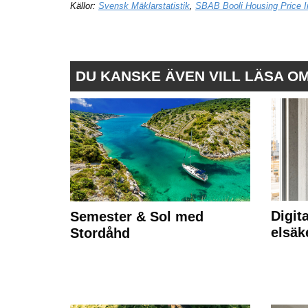
Källor:
Svensk Mäklarstatistik
,
SBAB Booli Housing Price I
DU KANSKE ÄVEN VILL LÄSA O
Digit
Semester & Sol med
elsäk
Stordåhd