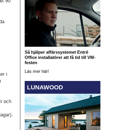
lt 90
da
Så hjälper affärssystemet Entré
Office installatörer att få tid till VM-
festen
Läs mer här!
er i
n
LUNAWOOD
m och
agar).