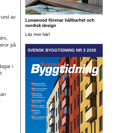
r
rund av
Lunawood förenar hållbarhet och
nordisk design
Läs mer här!
olm,
beror på
SVENSK BYGGTIDNING NR 3 2026
agar i
t
gan
n