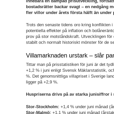
innebära en dämpad prisutveckling, fortsät
bostadsrätter backar svagt – en nedgång med 
fler villor under årets första hälft än unde
Trots den senaste tidens oro kring konflikten 
potentiella effekter på inflation och bolånerä
prov på stor motståndskraft. Utvecklingen för de
stabilt och normalt historiskt mönster för de s
Villamarknaden urstark – slår p
Tittar man på prisstatistiken för juni är det ty
+1,2 % i juni enligt Svensk Mäklarstatistik, 
%. Det genomsnittliga villapriset i Sverige l
ligger på +2,9 %.
Huspriserna drivs på av starka junisiffror i
Stor-Stockholm:
+1,4 % under juni månad (år
Stor-Malmö:
+1,1 % under juni månad (årstak