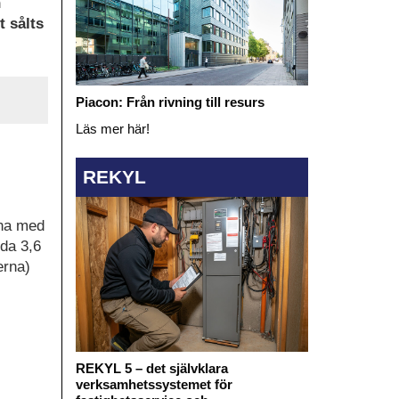
n
t sålts
Piacon: Från rivning till resurs
Läs mer här!
REKYL
rna med
ida 3,6
erna)
REKYL 5 – det självklara
verksamhetssystemet för