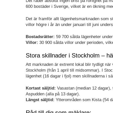
Det råder absolut ingen brist på rörlighet på m
600 bostäder i Sverige, vilket är en ökning m
Det är framför allt lägenhetsmarknaden som st
villor högre i år än under januari till juni un
Bostadsrätter:
59 700 sålda lägenheter under 
Villor:
30 900 sålda villor under perioden, vi
Stora skillnader i Stockholm – h
Att marknaden är extremt lokal blir tydligt när
Stockholm (från 1 april till midsommar). I Sto
lägenhet (16 dagar i fjol) men skillnaderna i sä
Kortast säljtid:
Vasastan (median 12 dagar), 
Aspudden (alla på 13 dagar).
Längst säljtid:
Ytterområden som Kista (54 da
Råd till dig som mäklare: