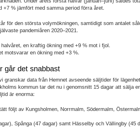
arknaden. Under årets första halvår (januari–juni) såldes tota
ed +7 % jämfört med samma period förra året.
år för den största volymökningen, samtidigt som antalet sål
dersjälvaste pandemiåren 2020–2021.
halvåret, en kraftig ökning med +9 % mot i fjol.
lket motsvarar en ökning med +3 %.
är går det snabbast
 vi granskar data från Hemnet avseende säljtider för lägenhet
ckholms kommun tar det nu i genomsnitt 15 dagar att sälja e
ljtid är enorma:
tätt följt av Kungsholmen, Norrmalm, Södermalm, Östermal
gar), Spånga (47 dagar) samt Hässelby och Vällingby (45 d