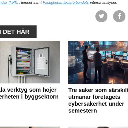
ndex (HPI),
Hemnet samt
Fastighetsmäklarförbundets
interna analyser.
M DET HÄR
ala verktyg som höjer
Tre saker som särskil
erheten i byggsektorn
utmanar företagets
cybersäkerhet under
semestern