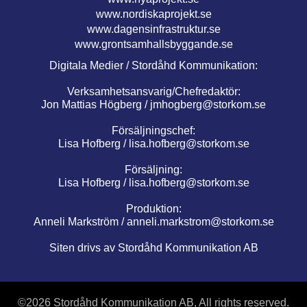
www.nordiskaprojekt.se
www.dagensinfrastruktur.se
www.grontsamhallsbyggande.se
Digitala Medier / Stordåhd Kommunikation:
Verksamhetsansvarig/Chefredaktör:
Jon Mattias Högberg /
jmhogberg@storkom.se
Försäljningschef:
Lisa Hofberg /
lisa.hofberg@storkom.se
Försäljning:
Lisa Hofberg /
lisa.hofberg@storkom.se
Produktion:
Anneli Markström /
anneli.markstrom@storkom.se
Siten drivs av Stordåhd Kommunikation AB
©
2026 Stordåhd Kommunikation AB, All rights reserved.