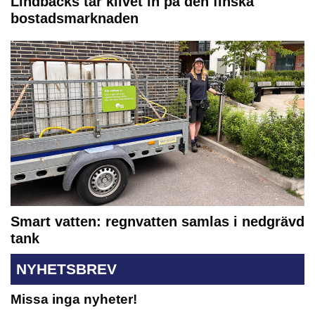
Lindbäcks tar klivet in på den finska
bostadsmarknaden
Smart vatten: regnvatten samlas i nedgrävd
tank
NYHETSBREV
Missa inga nyheter!