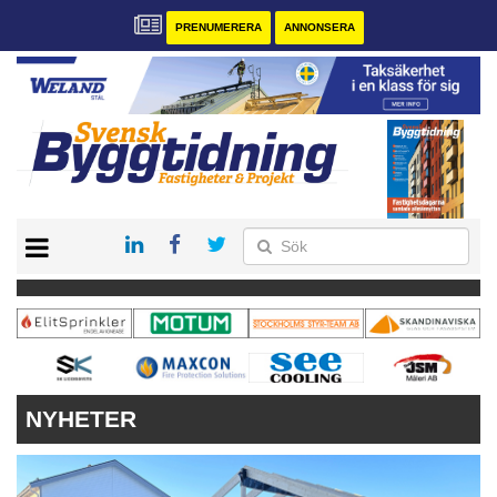
PRENUMERERA
ANNONSERA
START
PRENUMERERA
VÅRA ANDRA MAGASIN
ANNONSERA
KONTAKT
NYHETER