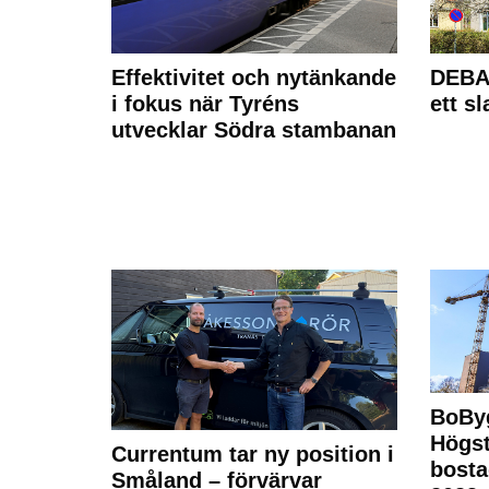
Effektivitet och nytänkande
DEBAT
i fokus när Tyréns
ett s
utvecklar Södra stambanan
BoBy
Högst
Currentum tar ny position i
bost
Småland – förvärvar