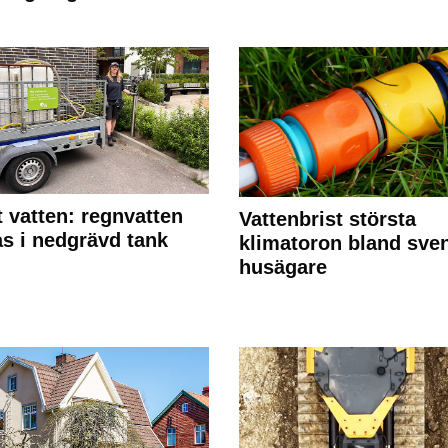
 vatten: regnvatten
Vattenbrist största
s i nedgrävd tank
klimatoron bland sve
husägare