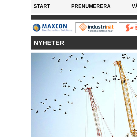
START
PRENUMERERA
V
NYHETER