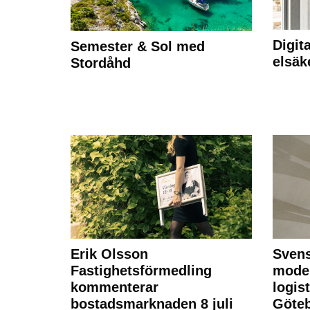
Digit
Semester & Sol med
elsäk
Stordåhd
Erik Olsson
Svens
Fastighetsförmedling
moder
kommenterar
logist
bostadsmarknaden 8 juli
Göte