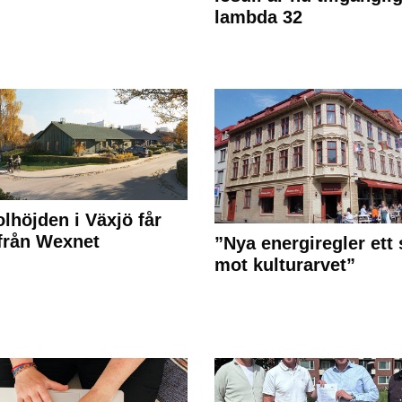
lambda 32
olhöjden i Växjö får
 från Wexnet
”Nya energiregler ett 
mot kulturarvet”