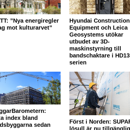
T: ”Nya energiregler
Hyundai Construction
lag mot kulturarvet”
Equipment och Leica
Geosystems utökar
utbudet av 3D-
maskinstyrning till
bandschaktare i HD13
serien
ggarBarometern:
a index bland
Först i Norden: SUPA
adsbyggarna sedan
lösull är nu tillgänglig