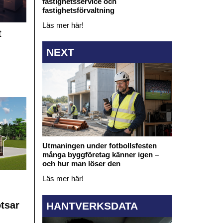
fastighetsservice och
fastighetsförvaltning
Läs mer här!
t
NEXT
Utmaningen under fotbollsfesten
många byggföretag känner igen –
och hur man löser den
Läs mer här!
otsar
HANTVERKSDATA