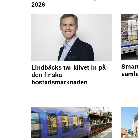
2026
Smart
Lindbäcks tar klivet in på
samla
den finska
bostadsmarknaden