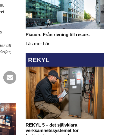
s.
ret
s
Piacon: Från rivning till resurs
Läs mer här!
mer att
Beijer,
REKYL
REKYL 5 – det självklara
verksamhetssystemet för