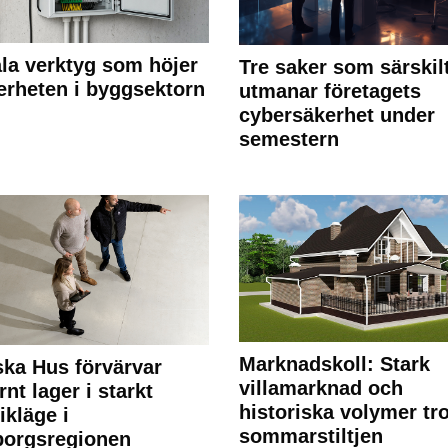
ala verktyg som höjer
Tre saker som särskil
erheten i byggsektorn
utmanar företagets
cybersäkerhet under
semestern
Marknadskoll: Stark
ka Hus förvärvar
villamarknad och
nt lager i starkt
historiska volymer tr
ikläge i
sommarstiltjen
borgsregionen