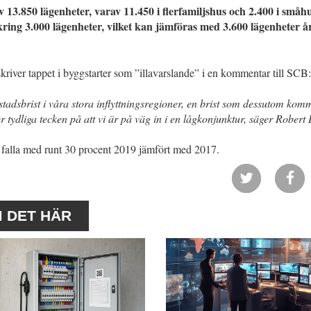
13.850 lägenheter, varav 11.450 i flerfamiljshus och 2.400 i småhu
kring 3.000 lägenheter, vilket kan jämföras med 3.600 lägenheter å
ver tappet i byggstarter som ”illavarslande” i en kommentar till SCB:
 bostadsbrist i våra stora inflyttningsregioner, en brist som dessutom kom
r tydliga tecken på att vi är på väg in i en lågkonjunktur, säger Robert 
 falla med runt 30 procent 2019 jämfört med 2017.
M DET HÄR