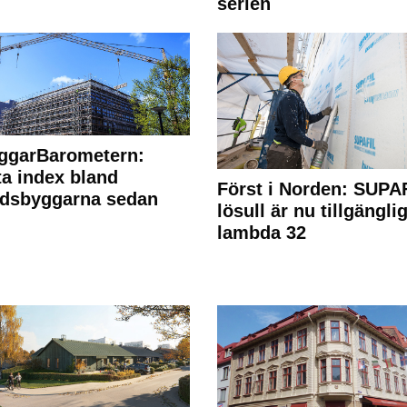
serien
ggarBarometern:
a index bland
Först i Norden: SUPA
adsbyggarna sedan
lösull är nu tillgänglig
lambda 32