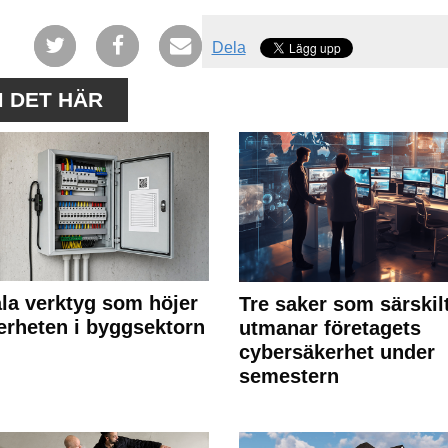
Dela
M DET HÄR
ala verktyg som höjer
Tre saker som särskil
erheten i byggsektorn
utmanar företagets
cybersäkerhet under
semestern