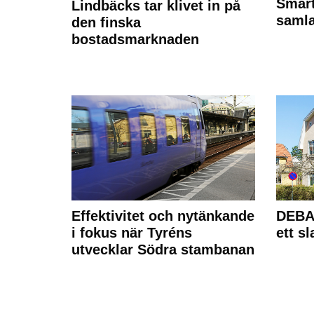
Smart
Lindbäcks tar klivet in på
samla
den finska
bostadsmarknaden
Effektivitet och nytänkande
DEBAT
i fokus när Tyréns
ett s
utvecklar Södra stambanan