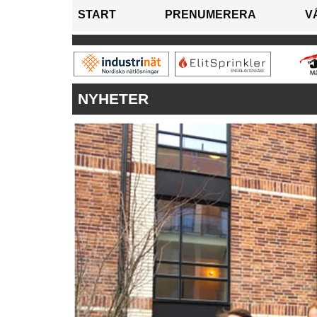
START
PRENUMERERA
V
NYHETER