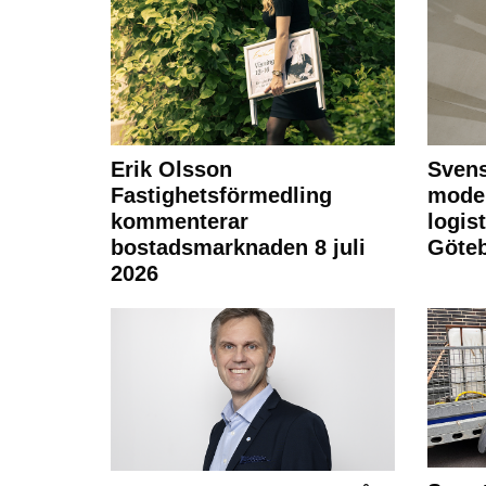
Erik Olsson
Svens
Fastighetsförmedling
moder
kommenterar
logist
bostadsmarknaden 8 juli
Göte
2026