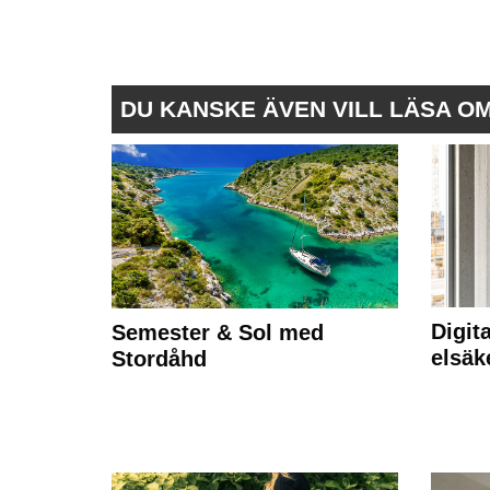
DU KANSKE ÄVEN VILL LÄSA O
Digit
Semester & Sol med
elsäk
Stordåhd