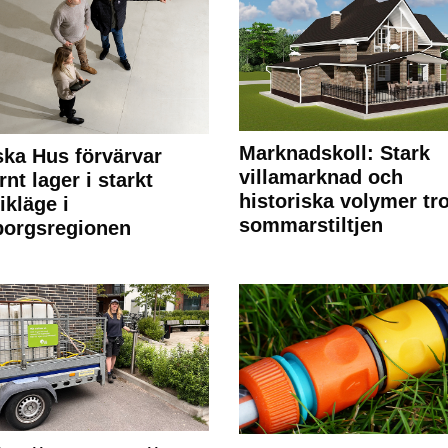
Marknadskoll: Stark
ka Hus förvärvar
villamarknad och
nt lager i starkt
historiska volymer tr
ikläge i
sommarstiltjen
borgsregionen