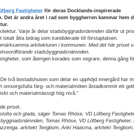
öfberg Fastigheter
för deras Docklands-inspirerade
mn. Det är andra året i rad som byggherren kammar hem 
tur.
ektur. Varje år delar stadsbyggnadsnämnden därför ut pris t
et totalt åtta bidrag som kandiderade till förstaplatsen.
märksamma arkitekturen i kommunen. Med det här priset vi
styrelseordförande stadsbyggnadsnämnden.
 Fastigheter, som återigen korades som segrare, denna gång fö
: ”De två bostadshusen som delar en upphöjd innergård har 
ch omsorgsfulla färg- och materialmöten åstadkommit ett got
iskt och materialmässigt hög nivå.”
de priset.
är stolta och glada, säger Tomas Rhöse, VD Löfberg Fastighete
adsbyggnadsnämnden, Tomas Rhöse, VD Löfberg Fastigheter, 
azzenga, arkitekt Tengbom, Anki Haasma, arkitekt Tengbom.