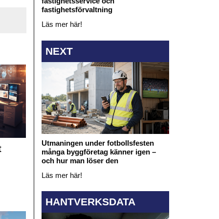
fastighetsservice och
fastighetsförvaltning
Läs mer här!
NEXT
Utmaningen under fotbollsfesten
t
många byggföretag känner igen –
och hur man löser den
Läs mer här!
HANTVERKSDATA