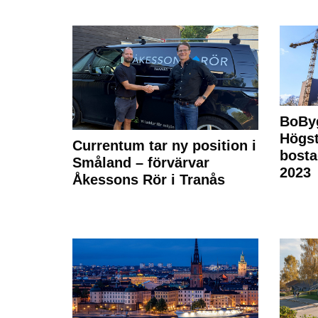
BoBy
Högst
Currentum tar ny position i
bost
Småland – förvärvar
2023
Åkessons Rör i Tranås