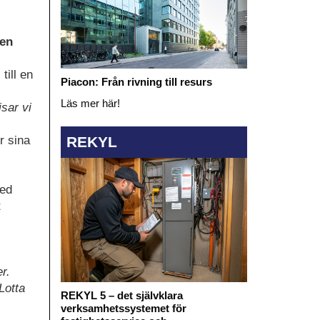
den
ill en
Piacon: Från rivning till resurs
Läs mer här!
sar vi
r sina
REKYL
med
t
r.
Lotta
REKYL 5 – det självklara
verksamhetssystemet för