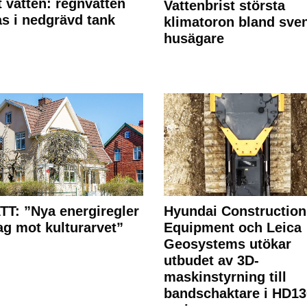
 vatten: regnvatten
Vattenbrist största
s i nedgrävd tank
klimatoron bland sve
husägare
T: ”Nya energiregler
Hyundai Construction
lag mot kulturarvet”
Equipment och Leica
Geosystems utökar
utbudet av 3D-
maskinstyrning till
bandschaktare i HD13