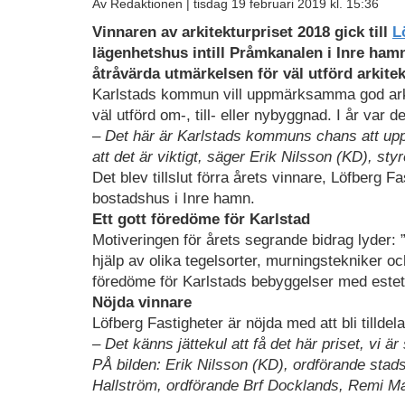
Av Redaktionen |
tisdag 19 februari 2019 kl. 15:36
Vinnaren av arkitekturpriset 2018 gick till
L
lägenhetshus intill Pråmkanalen i Inre ha
åtråvärda utmärkelsen för väl utförd arkitek
Karlstads kommun vill uppmärksamma god arkit
väl utförd om-, till- eller nybyggnad. I år var d
–
Det här är Karlstads kommuns chans att upp
att det är viktigt, säger Erik Nilsson (KD), 
Det blev tillslut förra årets vinnare, Löfberg
bostadshus i Inre hamn.
Ett gott föredöme för Karlstad
Motiveringen för årets segrande bidrag lyder
hjälp av olika tegelsorter, murningstekniker o
föredöme för Karlstads bebyggelser med estet
Nöjda vinnare
Löfberg Fastigheter är nöjda med att bli tilldela
–
Det känns jättekul att få det här priset, vi 
PÅ bilden: Erik Nilsson (KD), ordförande st
Hallström, ordförande Brf Docklands, Remi M