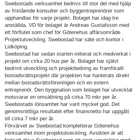
Swebostads verksamhet bedrivs till stor del med hjälp
av fristående konsulter och byggentreprenörer som
upphandlas för varje projekt. Bolaget har idag tre
anställda. VD för bolaget är Andreas Gustafsson med
ett förflutet som chef för Götenehus affärsområde
Projektutveckling. Swebostad har säte och kontor i
Lidköping.
Swebostad har sedan starten initierat och medverkat i
projekt om cirka 20 hus per år. Bolaget har självt
bedrivit utveckling och projektledning av framförallt
bostadsrättsprojekt där projekten har hanterats direkt
mellan bostadsrättsföreningen och en extern
entreprenör. Den byggnation som bolaget har utvecklat
motsvarar en omsättning på cirka 70 mkr per år.
Swebostads lönsamhet har varit mycket god. Det
genomsnittliga resultatet efter finansnetto har uppgått
till cirka 7 mkr per år.
Förvärvet av Swebostad kompletterar Götenehus
verksamhet inom projektutveckling. Avsikten är att