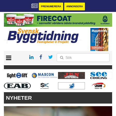
PRENUMERERA
ANNONSERA
START
PRENUMERERA
VÅRA ANDRA MAGASIN
ANNONSERA
KONTAKT
NYHETER