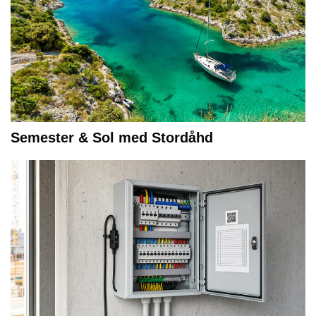
Semester & Sol med Stordåhd