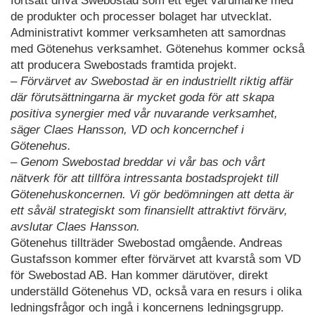
fortsatt driva Swebostad som ett eget varumärke med
de produkter och processer bolaget har utvecklat.
Administrativt kommer verksamheten att samordnas
med Götenehus verksamhet. Götenehus kommer också
att producera Swebostads framtida projekt.
– Förvärvet av Swebostad är en industriellt riktig affär
där förutsättningarna är mycket goda för att skapa
positiva synergier med vår nuvarande verksamhet,
säger Claes Hansson, VD och koncernchef i
Götenehus.
– Genom Swebostad breddar vi vår bas och vårt
nätverk för att tillföra intressanta bostadsprojekt till
Götenehuskoncernen. Vi gör bedömningen att detta är
ett såväl strategiskt som finansiellt attraktivt förvärv,
avslutar Claes Hansson.
Götenehus tillträder Swebostad omgående. Andreas
Gustafsson kommer efter förvärvet att kvarstå som VD
för Swebostad AB. Han kommer därutöver, direkt
underställd Götenehus VD, också vara en resurs i olika
ledningsfrågor och ingå i koncernens ledningsgrupp.