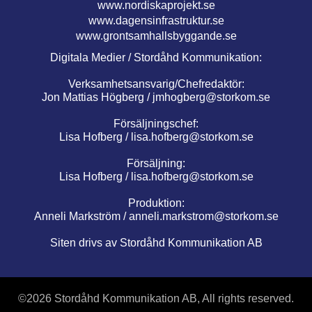
www.nordiskaprojekt.se
www.dagensinfrastruktur.se
www.grontsamhallsbyggande.se
Digitala Medier / Stordåhd Kommunikation:
Verksamhetsansvarig/Chefredaktör:
Jon Mattias Högberg /
jmhogberg@storkom.se
Försäljningschef:
Lisa Hofberg /
lisa.hofberg@storkom.se
Försäljning:
Lisa Hofberg /
lisa.hofberg@storkom.se
Produktion:
Anneli Markström /
anneli.markstrom@storkom.se
Siten drivs av Stordåhd Kommunikation AB
©
2026 Stordåhd Kommunikation AB, All rights reserved.