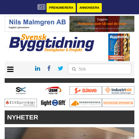
PRENUMERERA
ANNONSERA
START
PRENUMERERA
VÅRA ANDRA MAGASIN
ANNONSERA
KONTAKT
NYHETER