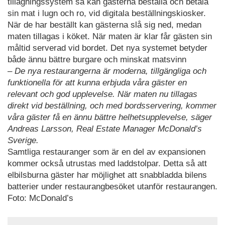
tillagningssystem så kan gästerna beställa och betala
sin mat i lugn och ro, vid digitala beställningskiosker.
När de har beställt kan gästerna slå sig ned, medan
maten tillagas i köket. När maten är klar får gästen sin
måltid serverad vid bordet. Det nya systemet betyder
både ännu bättre burgare och minskat matsvinn
– De nya restaurangerna är moderna, tillgängliga och
funktionella för att kunna erbjuda våra gäster en
relevant och god upplevelse. När maten nu tillagas
direkt vid beställning, och med bordsservering, kommer
våra gäster få en ännu bättre helhetsupplevelse, säger
Andreas Larsson, Real Estate Manager McDonald’s
Sverige.
Samtliga restauranger som är en del av expansionen
kommer också utrustas med laddstolpar. Detta så att
elbilsburna gäster har möjlighet att snabbladda bilens
batterier under restaurangbesöket utanför restaurangen.
Foto: McDonald’s