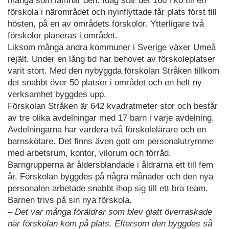
många som lämnar den. Idag står det 166 i kö till en
förskola i närområdet och nyinflyttade får plats först till
hösten, på en av områdets förskolor. Ytterligare två
förskolor planeras i området.
Liksom många andra kommuner i Sverige växer Umeå
rejält. Under en lång tid har behovet av förskoleplatser
varit stort. Med den nybyggda förskolan Stråken tillkom
det snabbt över 50 platser i området och en helt ny
verksamhet byggdes upp.
Förskolan Stråken är 642 kvadratmeter stor och består
av tre olika avdelningar med 17 barn i varje avdelning.
Avdelningarna har vardera två förskolelärare och en
barnskötare. Det finns även gott om personalutrymme
med arbetsrum, kontor, vilorum och förråd.
Barngrupperna är åldersblandade i åldrarna ett till fem
år. Förskolan byggdes på några månader och den nya
personalen arbetade snabbt ihop sig till ett bra team.
Barnen trivs på sin nya förskola.
– Det var många föräldrar som blev glatt överraskade
när förskolan kom på plats. Eftersom den byggdes så