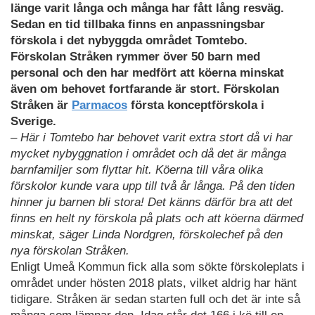
länge varit långa och många har fått lång resväg.
Sedan en tid tillbaka finns en anpassningsbar
förskola i det nybyggda området Tomtebo.
Förskolan Stråken rymmer över 50 barn med
personal och den har medfört att köerna minskat
även om behovet fortfarande är stort. Förskolan
Stråken är
Parmacos
första konceptförskola i
Sverige.
– Här i Tomtebo har behovet varit extra stort då vi har
mycket nybyggnation i området och då det är många
barnfamiljer som flyttar hit. Köerna till våra olika
förskolor kunde vara upp till två år långa. På den tiden
hinner ju barnen bli stora! Det känns därför bra att det
finns en helt ny förskola på plats och att köerna därmed
minskat, säger Linda Nordgren, förskolechef på den
nya förskolan Stråken.
Enligt Umeå Kommun fick alla som sökte förskoleplats i
området under hösten 2018 plats, vilket aldrig har hänt
tidigare. Stråken är sedan starten full och det är inte så