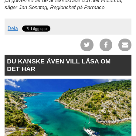
på golven så att de är leksäkrade och helt Ftalatfria,
säger Jan Sonntag, Regionchef på Parmaco.
Dela
DU KANSKE ÄVEN VILL LÄSA OM
DET HÄR