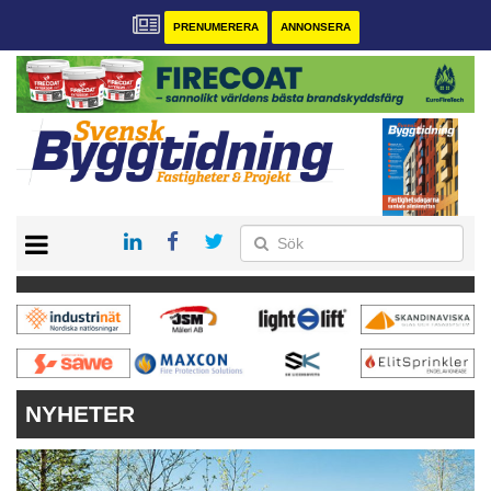
PRENUMERERA
ANNONSERA
START
PRENUMERERA
VÅRA ANDRA MAGASIN
ANNONSERA
KONTAKT
NYHETER