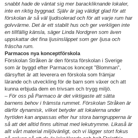
snabbt hade de väntat sig mer barackliknande lokaler,
inte en riktig byggnad. Själv är jag väldigt glad för att
förskolan är så väl ljudisolerad och för att varje rum har
golvvärme. Det är ett stabilt hus och ger verkligen inte
en tillfällig känsla, säger Linda Nordgren som även
uppskattar det fina ljusinsläppet som ger ljusa och
fräscha rum.
Parmacos nya konceptförskola
Förskolan Stråken är den första förskolan i Sverige
som är byggd efter Parmacos koncept ”Blomman”,
därsyftet är
att leverera en förskola som främjar
lärande och utveckling för de barn som växer och att
kunna erbjuda dem en trivsam och trygg miljö.
– För oss på Parmaco är det viktigaste att sätta
barnens behov i främsta rummet. Förskolan Stråken är
därför dynamisk, vilket betyder att lokalerna under
hyrtiden kan anpassas efter hur stora barngrupperna är
så att det alltid finns ultimat med lekutrymme. Likaså är
allt vårt material miljövänligt, och vi lägger stort fokus