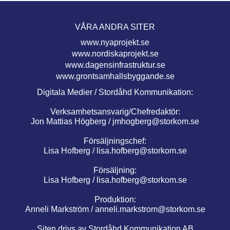
VÅRA ANDRA SITER
www.nyaprojekt.se
www.nordiskaprojekt.se
www.dagensinfrastruktur.se
www.grontsamhallsbyggande.se
Digitala Medier / Stordåhd Kommunikation:
Verksamhetsansvarig/Chefredaktör:
Jon Mattias Högberg /
jmhogberg@storkom.se
Försäljningschef:
Lisa Hofberg /
lisa.hofberg@storkom.se
Försäljning:
Lisa Hofberg /
lisa.hofberg@storkom.se
Produktion:
Anneli Markström /
anneli.markstrom@storkom.se
Siten drivs av Stordåhd Kommunikation AB