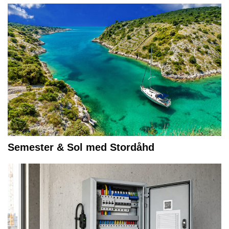
Semester & Sol med Stordåhd