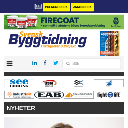
PRENUMERERA
ANNONSERA
START
PRENUMERERA
VÅRA ANDRA MAGASIN
ANNONSERA
KONTAKT
NYHETER