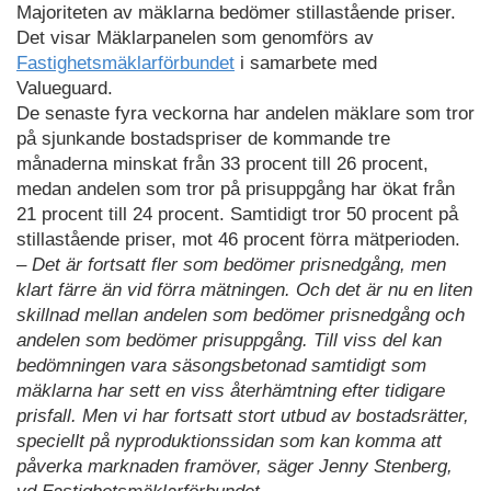
Majoriteten av mäklarna bedömer stillastående priser.
Det visar Mäklarpanelen som genomförs av
Fastighetsmäklarförbundet
i samarbete med
Valueguard.
De senaste fyra veckorna har andelen mäklare som tror
på sjunkande bostadspriser de kommande tre
månaderna minskat från 33 procent till 26 procent,
medan andelen som tror på prisuppgång har ökat från
21 procent till 24 procent. Samtidigt tror 50 procent på
stillastående priser, mot 46 procent förra mätperioden.
– Det är fortsatt fler som bedömer prisnedgång, men
klart färre än vid förra mätningen. Och det är nu en liten
skillnad mellan andelen som bedömer prisnedgång och
andelen som bedömer prisuppgång. Till viss del kan
bedömningen vara säsongsbetonad samtidigt som
mäklarna har sett en viss återhämtning efter tidigare
prisfall. Men vi har fortsatt stort utbud av bostadsrätter,
speciellt på nyproduktionssidan som kan komma att
påverka marknaden framöver, säger Jenny Stenberg,