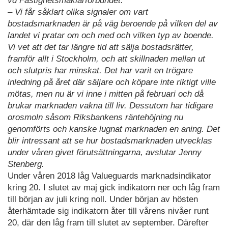
vd Fastighetsmäklarförbundet.
– Vi får såklart olika signaler om vart
bostadsmarknaden är på väg beroende på vilken del av
landet vi pratar om och med och vilken typ av boende.
Vi vet att det tar längre tid att sälja bostadsrätter,
framför allt i Stockholm, och att skillnaden mellan ut
och slutpris har minskat. Det har varit en trögare
inledning på året där säljare och köpare inte riktigt ville
mötas, men nu är vi inne i mitten på februari och då
brukar marknaden vakna till liv. Dessutom har tidigare
orosmoln såsom Riksbankens räntehöjning nu
genomförts och kanske lugnat marknaden en aning. Det
blir intressant att se hur bostadsmarknaden utvecklas
under våren givet förutsättningarna, avslutar Jenny
Stenberg.
Under våren 2018 låg Valueguards marknadsindikator
kring 20. I slutet av maj gick indikatorn ner och låg fram
till början av juli kring noll. Under början av hösten
återhämtade sig indikatorn åter till vårens nivåer runt
20, där den låg fram till slutet av september. Därefter