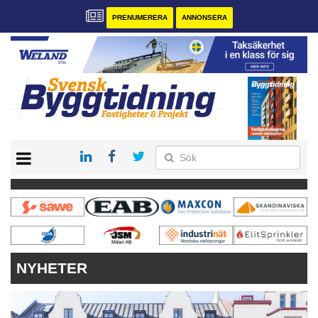
PRENUMERERA
ANNONSERA
START
PRENUMERERA
VÅRA ANDRA MAGASIN
ANNONSERA
KONTAKT
NYHETER