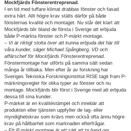
Mockfjärds Fönsterentreprenad.
I en tid med tuffare klimat drabbas fönster och fasad
extra hårt. Allt högre krav ställs därför på både
fönsternas kvalité och montaget. Nu står det klart att
Mockfjärds blir bland de första i Sverige att erbjuda
både P-märkta fönster och P-märkt montage.
– Vi är riktigt stolta över att kunna erbjuda det här till
våra kunder, säger Michael Spångberg, VD och
affärschef för Mockfjärds Fönsterentreprenad.
Fönstermontage har utförts på samma sätt sedan
många år tillbaka. Men efter år av forskning har
Sveriges Tekniska Forskningsinstitut RISE tagit fram P-
märkningsregler för olika typer av fönster och nu
montage. Mockfjärds blir först i Sverige med att erbjuda
dessa till sina kunder.
P-märket är en kvalitéstämpel och innebär att
produkten eller tjänsten uppfyller de lag- eller
myndighetskrav som krävs men också ofta ännu högre
krav på hållbarhet som marknaden efterfrågar.
– Ett P-märkt montage är ett sätt att ta hand om