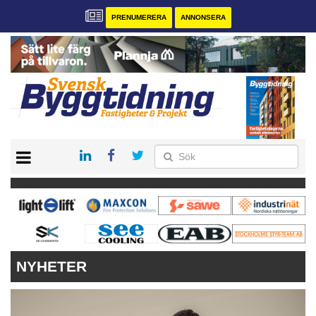
PRENUMERERA
ANNONSERA
START
PRENUMERERA
VÅRA ANDRA MAGASIN
ANNONSERA
KONTAKT
NYHETER