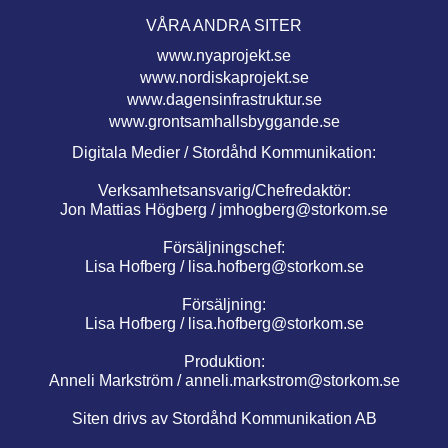
VÅRA ANDRA SITER
www.nyaprojekt.se
www.nordiskaprojekt.se
www.dagensinfrastruktur.se
www.grontsamhallsbyggande.se
Digitala Medier / Stordåhd Kommunikation:
Verksamhetsansvarig/Chefredaktör:
Jon Mattias Högberg /
jmhogberg@storkom.se
Försäljningschef:
Lisa Hofberg /
lisa.hofberg@storkom.se
Försäljning:
Lisa Hofberg /
lisa.hofberg@storkom.se
Produktion:
Anneli Markström /
anneli.markstrom@storkom.se
Siten drivs av Stordåhd Kommunikation AB