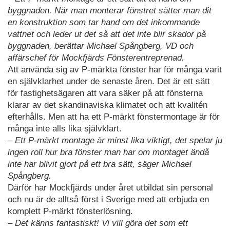
byggnaden. När man monterar fönstret sätter man dit
en konstruktion som tar hand om det inkommande
vattnet och leder ut det så att det inte blir skador på
byggnaden, berättar Michael Spångberg, VD och
affärschef för Mockfjärds Fönsterentreprenad.
Att använda sig av P-märkta fönster har för många varit
en självklarhet under de senaste åren. Det är ett sätt
för fastighetsägaren att vara säker på att fönsterna
klarar av det skandinaviska klimatet och att kvalitén
efterhålls. Men att ha ett P-märkt fönstermontage är för
många inte alls lika självklart.
– Ett P-märkt montage är minst lika viktigt, det spelar ju
ingen roll hur bra fönster man har om montaget ändå
inte har blivit gjort på ett bra sätt, säger Michael
Spångberg.
Därför har Mockfjärds under året utbildat sin personal
och nu är de alltså först i Sverige med att erbjuda en
komplett P-märkt fönsterlösning.
– Det känns fantastiskt! Vi vill göra det som ett