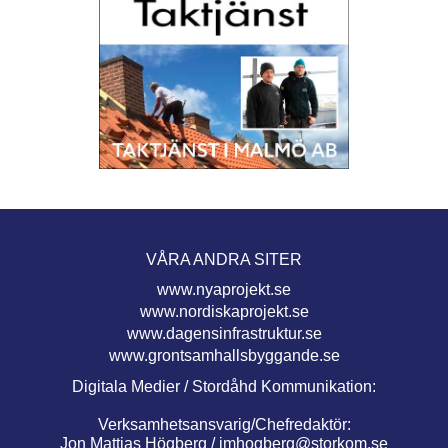
VÅRA ANDRA SITER
www.nyaprojekt.se
www.nordiskaprojekt.se
www.dagensinfrastruktur.se
www.grontsamhallsbyggande.se
Digitala Medier / Stordåhd Kommunikation:
Verksamhetsansvarig/Chefredaktör:
Jon Mattias Högberg /
jmhogberg@storkom.se