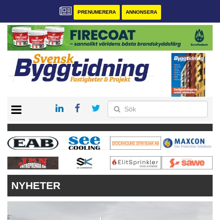
PRENUMERERA
ANNONSERA
START
PRENUMERERA
VÅRA ANDRA MAGASIN
ANNONSERA
KONTAKT
NYHETER