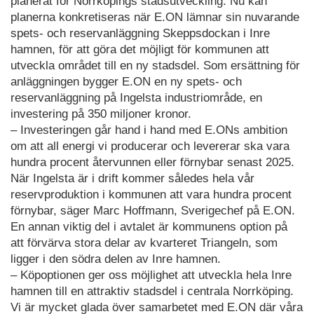
planerat för Norrköpings stadsutveckling. Nu kan
planerna konkretiseras när E.ON lämnar sin nuvarande
spets- och reservanläggning Skeppsdockan i Inre
hamnen, för att göra det möjligt för kommunen att
utveckla området till en ny stadsdel. Som ersättning för
anläggningen bygger E.ON en ny spets- och
reservanläggning på Ingelsta industriområde, en
investering på 350 miljoner kronor.
– Investeringen går hand i hand med E.ONs ambition
om att all energi vi producerar och levererar ska vara
hundra procent återvunnen eller förnybar senast 2025.
När Ingelsta är i drift kommer således hela vår
reservproduktion i kommunen att vara hundra procent
förnybar, säger Marc Hoffmann, Sverigechef på E.ON.
En annan viktig del i avtalet är kommunens option på
att förvärva stora delar av kvarteret Triangeln, som
ligger i den södra delen av Inre hamnen.
– Köpoptionen ger oss möjlighet att utveckla hela Inre
hamnen till en attraktiv stadsdel i centrala Norrköping.
Vi är mycket glada över samarbetet med E.ON där våra