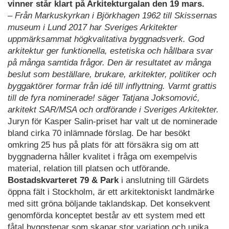
vinner står klart på Arkitekturgalan den 19 mars.
– Från Markuskyrkan i Björkhagen 1962 till Skissernas
museum i Lund 2017 har Sveriges Arkitekter
uppmärksammat högkvalitativa byggnadsverk. God
arkitektur ger funktionella, estetiska och hållbara svar
på många samtida frågor. Den är resultatet av många
beslut som beställare, brukare, arkitekter, politiker och
byggaktörer formar från idé till inflyttning. Varmt grattis
till de fyra nominerade! säger Tatjana Joksomović,
arkitekt SAR/MSA och ordförande i Sveriges Arkitekter.
Juryn för Kasper Salin-priset har valt ut de nominerade
bland cirka 70 inlämnade förslag. De har besökt
omkring 25 hus på plats för att försäkra sig om att
byggnaderna håller kvalitet i fråga om exempelvis
material, relation till platsen och utförande.
Bostadskvarteret 79 & Park
i anslutning till Gärdets
öppna fält i Stockholm, är ett arkitektoniskt landmärke
med sitt gröna böljande taklandskap. Det konsekvent
genomförda konceptet består av ett system med ett
fåtal byggstenar som skapar stor variation och unika