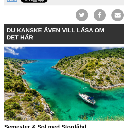
DU KANSKE ÄVEN VILL LÄSA OM
DET HÄR
Semester & Sol med Stordåhd