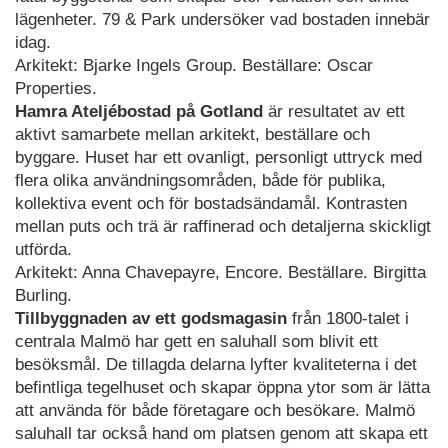
lägenheter. 79 & Park undersöker vad bostaden innebär
idag.
Arkitekt: Bjarke Ingels Group. Beställare: Oscar
Properties.
Hamra Ateljébostad på Gotland
är resultatet av ett
aktivt samarbete mellan arkitekt, beställare och
byggare. Huset har ett ovanligt, personligt uttryck med
flera olika användningsområden, både för publika,
kollektiva event och för bostadsändamål. Kontrasten
mellan puts och trä är raffinerad och detaljerna skickligt
utförda.
Arkitekt: Anna Chavepayre, Encore. Beställare. Birgitta
Burling.
Tillbyggnaden av ett godsmagasin
från 1800-talet i
centrala Malmö har gett en saluhall som blivit ett
besöksmål. De tillagda delarna lyfter kvaliteterna i det
befintliga tegelhuset och skapar öppna ytor som är lätta
att använda för både företagare och besökare. Malmö
saluhall tar också hand om platsen genom att skapa ett