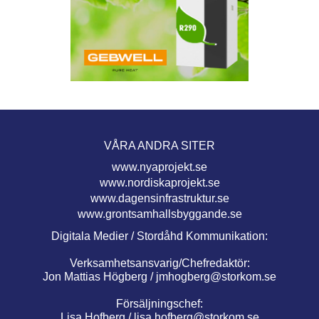
VÅRA ANDRA SITER
www.nyaprojekt.se
www.nordiskaprojekt.se
www.dagensinfrastruktur.se
www.grontsamhallsbyggande.se
Digitala Medier / Stordåhd Kommunikation:
Verksamhetsansvarig/Chefredaktör:
Jon Mattias Högberg /
jmhogberg@storkom.se
Försäljningschef:
Lisa Hofberg /
lisa.hofberg@storkom.se