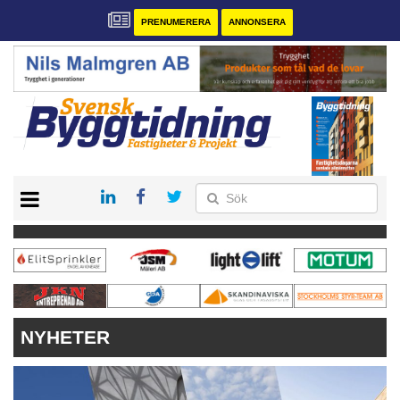
PRENUMERERA
ANNONSERA
START
PRENUMERERA
VÅRA ANDRA MAGASIN
ANNONSERA
KONTAKT
NYHETER