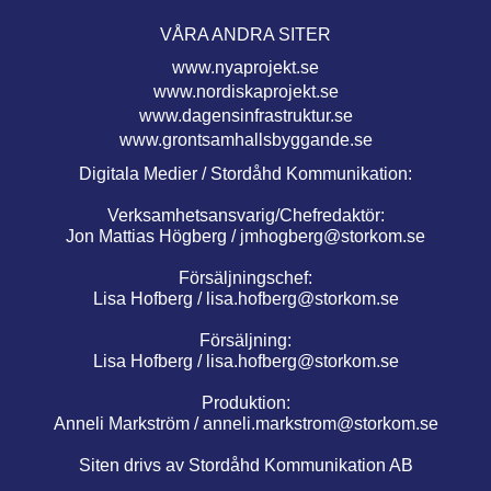
VÅRA ANDRA SITER
www.nyaprojekt.se
www.nordiskaprojekt.se
www.dagensinfrastruktur.se
www.grontsamhallsbyggande.se
Digitala Medier / Stordåhd Kommunikation:
Verksamhetsansvarig/Chefredaktör:
Jon Mattias Högberg /
jmhogberg@storkom.se
Försäljningschef:
Lisa Hofberg /
lisa.hofberg@storkom.se
Försäljning:
Lisa Hofberg /
lisa.hofberg@storkom.se
Produktion:
Anneli Markström /
anneli.markstrom@storkom.se
Siten drivs av Stordåhd Kommunikation AB