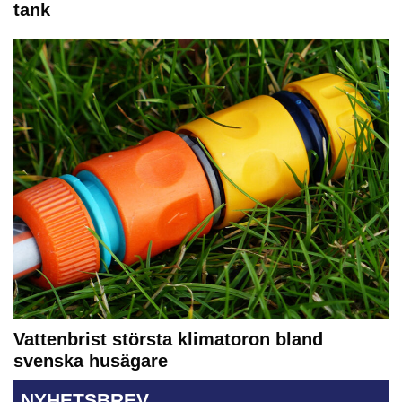
tank
Vattenbrist största klimatoron bland
svenska husägare
NYHETSBREV