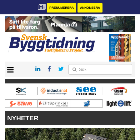
PRENUMERERA
ANNONSERA
START
PRENUMERERA
VÅRA ANDRA MAGASIN
ANNONSERA
KONTAKT
NYHETER