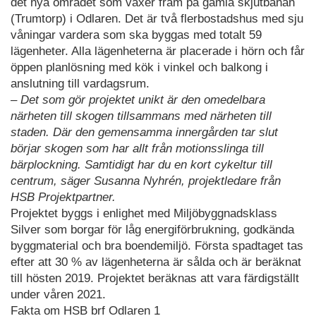
det nya området som växer fram på gamla skjutbanan
(Trumtorp) i Odlaren. Det är två flerbostadshus med sju
våningar vardera som ska byggas med totalt 59
lägenheter. Alla lägenheterna är placerade i hörn och får
öppen planlösning med kök i vinkel och balkong i
anslutning till vardagsrum.
– Det som gör projektet unikt är den omedelbara
närheten till skogen tillsammans med närheten till
staden. Där den gemensamma innergården tar slut
börjar skogen som har allt från motionsslinga till
bärplockning. Samtidigt har du en kort cykeltur till
centrum, säger Susanna Nyhrén, projektledare från
HSB Projektpartner.
Projektet byggs i enlighet med Miljöbyggnadsklass
Silver som borgar för låg energiförbrukning, godkända
byggmaterial och bra boendemiljö. Första spadtaget tas
efter att 30 % av lägenheterna är sålda och är beräknat
till hösten 2019. Projektet beräknas att vara färdigställt
under våren 2021.
Fakta om HSB brf Odlaren 1