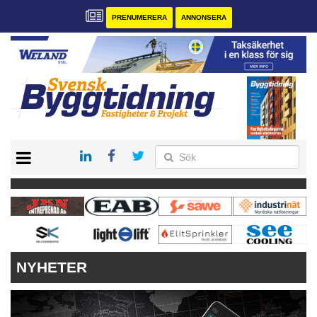
PRENUMERERA
ANNONSERA
START
PRENUMERERA
VÅRA ANDRA MAGASIN
ANNONSERA
KONTAKT
NYHETER