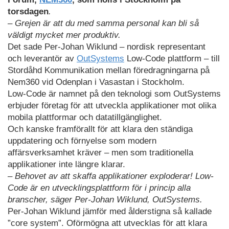
torsdagen
.
– Grejen är att du med samma personal kan bli så
väldigt mycket mer produktiv.
Det sade Per-Johan Wiklund – nordisk representant
och leverantör av
OutSystems
Low-Code plattform – till
Stordåhd Kommunikation mellan föredragningarna på
Nem360 vid Odenplan i Vasastan i Stockholm.
Low-Code är namnet på den teknologi som OutSystems
erbjuder företag för att utveckla applikationer mot olika
mobila plattformar och datatillgänglighet.
Och kanske framförallt för att klara den ständiga
uppdatering och förnyelse som modern
affärsverksamhet kräver – men som traditionella
applikationer inte längre klarar.
– Behovet av att skaffa applikationer exploderar! Low-
Code är en utvecklingsplattform för i princip alla
branscher, säger Per-Johan Wiklund, OutSystems.
Per-Johan Wiklund jämför med ålderstigna så kallade
”core system”. Oförmögna att utvecklas för att klara