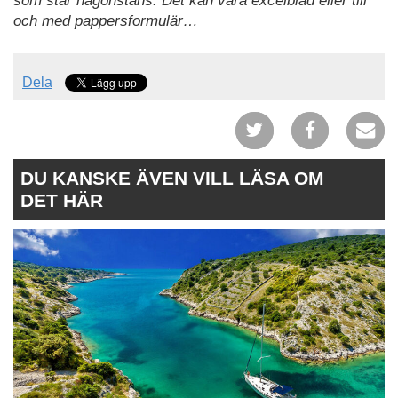
som står någonstans. Det kan vara excelblad eller till
och med pappersformulär…
Dela
DU KANSKE ÄVEN VILL LÄSA OM
DET HÄR