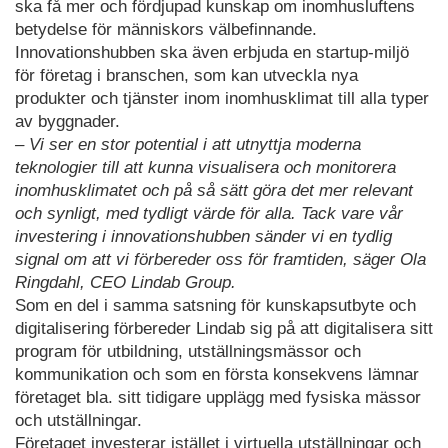
ska få mer och fördjupad kunskap om inomhusluftens
betydelse för människors välbefinnande.
Innovationshubben ska även erbjuda en startup-miljö
för företag i branschen, som kan utveckla nya
produkter och tjänster inom inomhusklimat till alla typer
av byggnader.
– Vi ser en stor potential i att utnyttja moderna
teknologier till att kunna visualisera och monitorera
inomhusklimatet och på så sätt göra det mer relevant
och synligt, med tydligt värde för alla. Tack vare vår
investering i innovationshubben sänder vi en tydlig
signal om att vi förbereder oss för framtiden, säger Ola
Ringdahl, CEO Lindab Group.
Som en del i samma satsning för kunskapsutbyte och
digitalisering förbereder Lindab sig på att digitalisera sitt
program för utbildning, utställningsmässor och
kommunikation och som en första konsekvens lämnar
företaget bla. sitt tidigare upplägg med fysiska mässor
och utställningar.
Företaget investerar istället i virtuella utställningar och