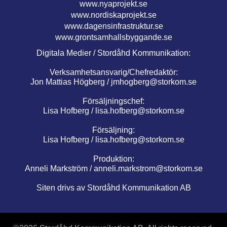
www.nyaprojekt.se
www.nordiskaprojekt.se
www.dagensinfrastruktur.se
www.grontsamhallsbyggande.se
Digitala Medier / Stordåhd Kommunikation:
Verksamhetsansvarig/Chefredaktör:
Jon Mattias Högberg /
jmhogberg@storkom.se
Försäljningschef:
Lisa Hofberg /
lisa.hofberg@storkom.se
Försäljning:
Lisa Hofberg /
lisa.hofberg@storkom.se
Produktion:
Anneli Markström /
anneli.markstrom@storkom.se
Siten drivs av Stordåhd Kommunikation AB