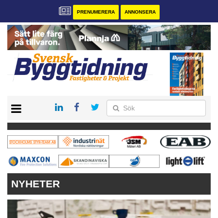
PRENUMERERA
ANNONSERA
START
PRENUMERERA
VÅRA ANDRA MAGASIN
ANNONSERA
KONTAKT
NYHETER