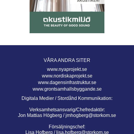
VÅRA ANDRA SITER
www.nyaprojekt.se
www.nordiskaprojekt.se
www.dagensinfrastruktur.se
www.grontsamhallsbyggande.se
Digitala Medier / Stordåhd Kommunikation:
Verksamhetsansvarig/Chefredaktör:
Jon Mattias Högberg /
jmhogberg@storkom.se
Försäljningschef:
Lisa Hofberg /
lisa.hofberg@storkom.se