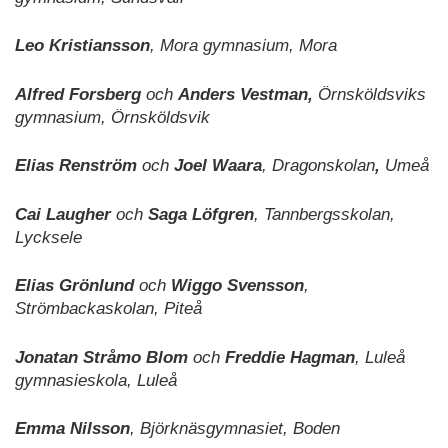
Leo Kristiansson
, Mora gymnasium, Mora
Alfred Forsberg
och
Anders Vestman,
Örnsköldsviks
gymnasium, Örnsköldsvik
Elias Renström
och
Joel Waara
, Dragonskolan
,
Umeå
Cai Laugher
och
Saga Löfgren
, Tannbergsskolan,
Lycksele
Elias Grönlund
och
Wiggo Svensson
,
Strömbackaskolan, Piteå
Jonatan Stråmo Blom
och
Freddie Hagman
, Luleå
gymnasieskola, Luleå
Emma Nilsson
, Björknäsgymnasiet, Boden