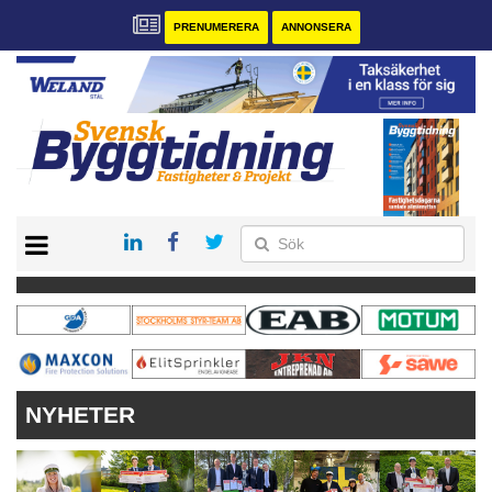
PRENUMERERA
ANNONSERA
START
PRENUMERERA
VÅRA ANDRA MAGASIN
ANNONSERA
KONTAKT
NYHETER