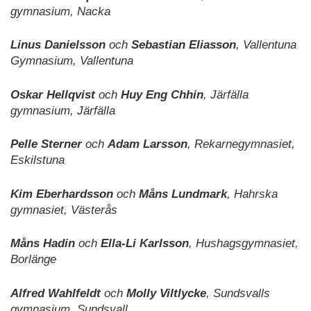
gymnasium, Nacka
Linus Danielsson
och
Sebastian Eliasson
, Vallentuna
Gymnasium, Vallentuna
Oskar Hellqvist
och
Huy Eng Chhin
, Järfälla
gymnasium, Järfälla
Pelle Sterner
och
Adam Larsson
, Rekarnegymnasiet,
Eskilstuna
Kim Eberhardsson
och
Måns Lundmark
, Hahrska
gymnasiet, Västerås
Måns Hadin
och
Ella-Li Karlsson
, Hushagsgymnasiet,
Borlänge
Alfred Wahlfeldt
och
Molly Viltlycke
, Sundsvalls
gymnasium, Sundsvall