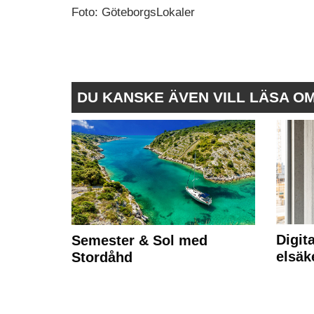
Foto: GöteborgsLokaler
DU KANSKE ÄVEN VILL LÄSA O
Digit
Semester & Sol med
elsäk
Stordåhd