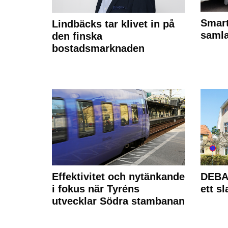
Smart
Lindbäcks tar klivet in på
samla
den finska
bostadsmarknaden
Effektivitet och nytänkande
DEBAT
i fokus när Tyréns
ett s
utvecklar Södra stambanan