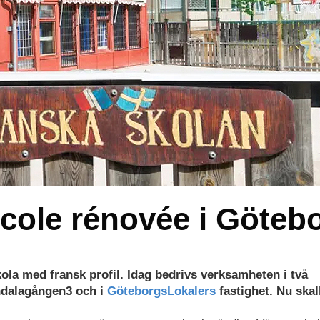
école rénovée i Göteb
ola med fransk profil. Idag bedrivs verksamheten i två
andalagången3 och i
GöteborgsLokalers
fastighet. Nu skal