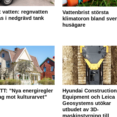
 vatten: regnvatten
Vattenbrist största
s i nedgrävd tank
klimatoron bland sve
husägare
T: ”Nya energiregler
Hyundai Construction
lag mot kulturarvet”
Equipment och Leica
Geosystems utökar
utbudet av 3D-
maskinstyrning till