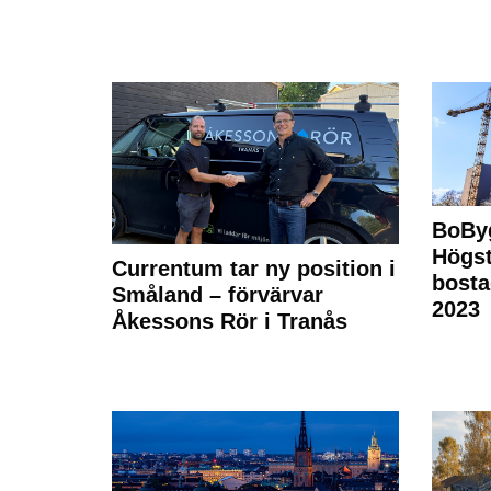
BoBy
Högst
Currentum tar ny position i
bost
Småland – förvärvar
2023
Åkessons Rör i Tranås