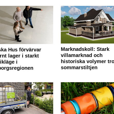
Marknadskoll: Stark
ka Hus förvärvar
villamarknad och
nt lager i starkt
historiska volymer tr
ikläge i
sommarstiltjen
borgsregionen