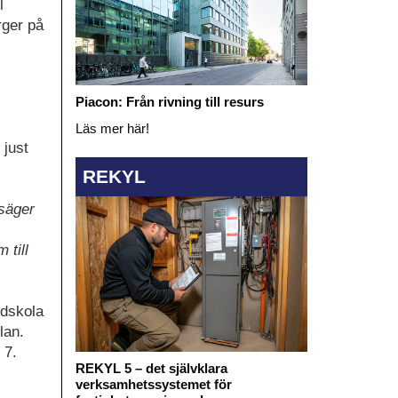
l
rger på
Piacon: Från rivning till resurs
Läs mer här!
 just
REKYL
 säger
 till
ndskola
lan.
 7.
REKYL 5 – det självklara
verksamhetssystemet för