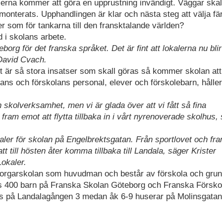
erna kommer att göra en upprustning invändigt. Väggar skal
monterats. Upphandlingen är klar och nästa steg att välja fä
er som för tankarna till den fransktalande världen?
 i skolans arbete.
eborg för det franska språket. Det är fint att lokalerna nu blir
David Cvach.
t är så stora insatser som skall göras så kommer skolan att
Skolans och förskolans personal, elever och förskolebarn, håller
en skolverksamhet, men vi är glada över att vi fått så fina
 fram emot att flytta tillbaka in i vårt nyrenoverade skolhus,
lokaler för skolan på Engelbrektsgatan. Från sportlovet och fram
tt till hösten åter komma tillbaka till Landala, säger Krister
okaler.
borgarskolan som huvudman och består av förskola och gru
finns 400 barn på Franska Skolan Göteborg och Franska Försko
vs på Landalagången 3 medan åk 6-9 huserar på Molinsgatan