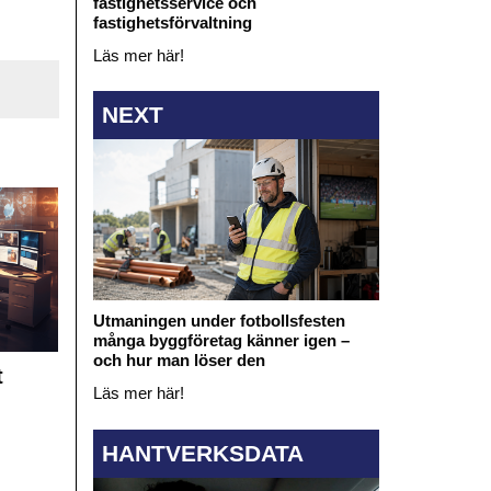
fastighetsservice och
fastighetsförvaltning
Läs mer här!
NEXT
Utmaningen under fotbollsfesten
många byggföretag känner igen –
och hur man löser den
t
Läs mer här!
HANTVERKSDATA