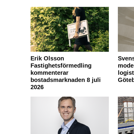
Erik Olsson
Svens
Fastighetsförmedling
moder
kommenterar
logist
bostadsmarknaden 8 juli
Göte
2026