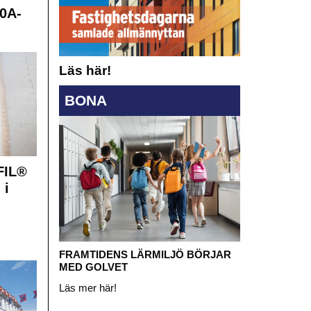
0A-
Läs här!
BONA
FIL®
 i
FRAMTIDENS LÄRMILJÖ BÖRJAR
MED GOLVET
Läs mer här!