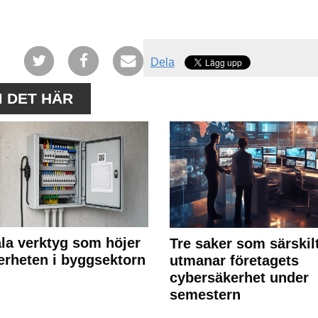
Dela
M DET HÄR
ala verktyg som höjer
Tre saker som särskil
erheten i byggsektorn
utmanar företagets
cybersäkerhet under
semestern