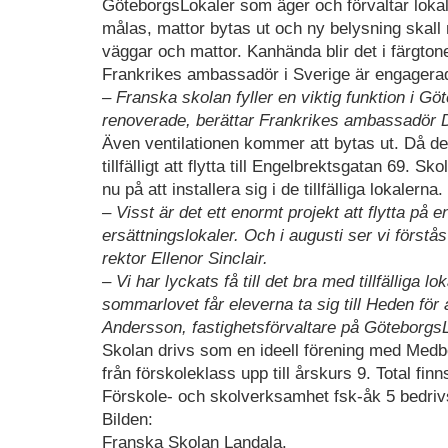
GöteborgsLokaler som äger och förvaltar lokal
målas, mattor bytas ut och ny belysning skall 
väggar och mattor. Kanhända blir det i färgton
Frankrikes ambassadör i Sverige är engagerad
– Franska skolan fyller en viktig funktion i Göt
renoverade, berättar Frankrikes ambassadör 
Även ventilationen kommer att bytas ut. Då de
tillfälligt att flytta till Engelbrektsgatan 69. 
nu på att installera sig i de tillfälliga lokalerna.
– Visst är det ett enormt projekt att flytta på 
ersättningslokaler. Och i augusti ser vi förstås
rektor Ellenor Sinclair.
– Vi har lyckats få till det bra med tillfälliga 
sommarlovet får eleverna ta sig till Heden för a
Andersson, fastighetsförvaltare på GöteborgsL
Skolan drivs som en ideell förening med Med
från förskoleklass upp till årskurs 9. Total 
Förskole- och skolverksamhet fsk-åk 5 bedri
Bilden:
Franska Skolan Landala.