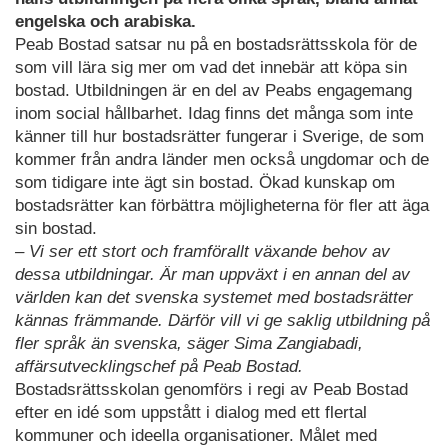
engelska och arabiska.
Peab Bostad satsar nu på en bostadsrättsskola för de
som vill lära sig mer om vad det innebär att köpa sin
bostad. Utbildningen är en del av Peabs engagemang
inom social hållbarhet. Idag finns det många som inte
känner till hur bostadsrätter fungerar i Sverige, de som
kommer från andra länder men också ungdomar och de
som tidigare inte ägt sin bostad. Ökad kunskap om
bostadsrätter kan förbättra möjligheterna för fler att äga
sin bostad.
– Vi ser ett stort och framförallt växande behov av
dessa utbildningar. Är man uppväxt i en annan del av
världen kan det svenska systemet med bostadsrätter
kännas främmande. Därför vill vi ge saklig utbildning på
fler språk än svenska, säger Sima Zangiabadi,
affärsutvecklingschef på Peab Bostad.
Bostadsrättsskolan genomförs i regi av Peab Bostad
efter en idé som uppstått i dialog med ett flertal
kommuner och ideella organisationer. Målet med