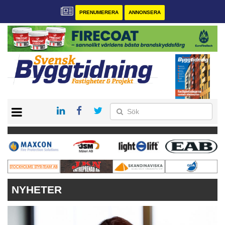
PRENUMERERA
ANNONSERA
START
PRENUMERERA
VÅRA ANDRA MAGASIN
ANNONSERA
KONTAKT
NYHETER