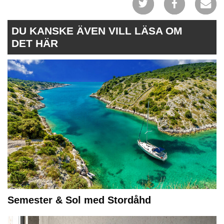
DU KANSKE ÄVEN VILL LÄSA OM
DET HÄR
Semester & Sol med Stordåhd