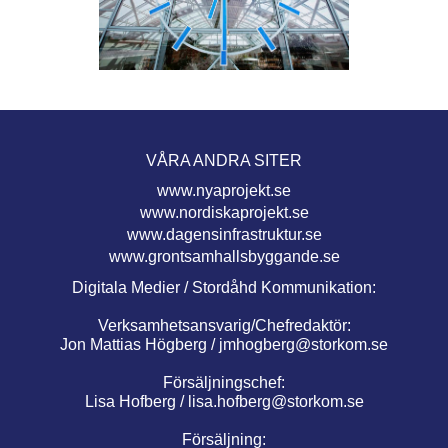
VÅRA ANDRA SITER
www.nyaprojekt.se
www.nordiskaprojekt.se
www.dagensinfrastruktur.se
www.grontsamhallsbyggande.se
Digitala Medier / Stordåhd Kommunikation:
Verksamhetsansvarig/Chefredaktör:
Jon Mattias Högberg /
jmhogberg@storkom.se
Försäljningschef:
Lisa Hofberg /
lisa.hofberg@storkom.se
Försäljning: