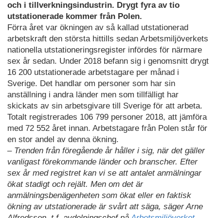
och i tillverkningsindustrin. Drygt fyra av tio
utstationerade kommer från Polen.
Förra året var ökningen av så kallad utstationerad
arbetskraft den största hittills sedan Arbetsmiljöverkets
nationella utstationeringsregister infördes för närmare
sex år sedan. Under 2018 befann sig i genomsnitt drygt
16 200 utstationerade arbetstagare per månad i
Sverige. Det handlar om personer som har sin
anställning i andra länder men som tillfälligt har
skickats av sin arbetsgivare till Sverige för att arbeta.
Totalt registrerades 106 799 personer 2018, att jämföra
med 72 552 året innan. Arbetstagare från Polen står för
en stor andel av denna ökning.
– Trenden från föregående år håller i sig, när det gäller
vanligast förekommande länder och branscher. Efter
sex år med registret kan vi se att antalet anmälningar
ökat stadigt och rejält. Men om det är
anmälningsbenägenheten som ökat eller en faktisk
ökning av utstationerade är svårt att säga, säger Arne
Alfredsson, t.f. avdelningschef på
Arbetsmiljöverket
.