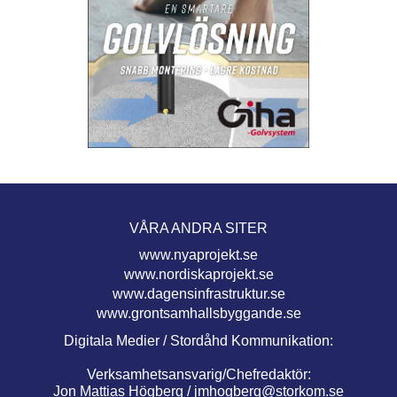
VÅRA ANDRA SITER
www.nyaprojekt.se
www.nordiskaprojekt.se
www.dagensinfrastruktur.se
www.grontsamhallsbyggande.se
Digitala Medier / Stordåhd Kommunikation:
Verksamhetsansvarig/Chefredaktör:
Jon Mattias Högberg /
jmhogberg@storkom.se