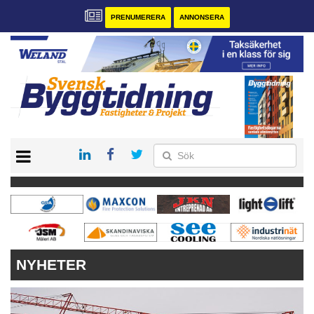
PRENUMERERA
ANNONSERA
START
PRENUMERERA
VÅRA ANDRA MAGASIN
ANNONSERA
KONTAKT
NYHETER