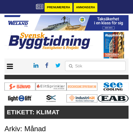
PRENUMERERA
ANNONSERA
START
PRENUMERERA
VÅRA ANDRA MAGASIN
ANNONSERA
KONTAKT
ETIKETT:
KLIMAT
Arkiv: Månad