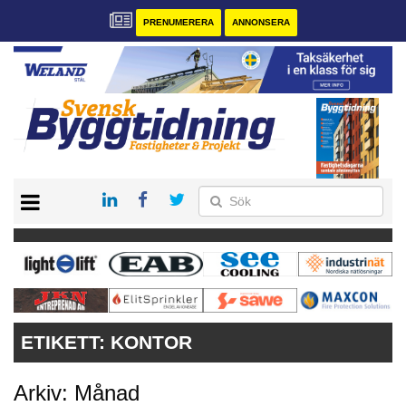
PRENUMERERA
ANNONSERA
START
PRENUMERERA
VÅRA ANDRA MAGASIN
ANNONSERA
KONTAKT
ETIKETT:
KONTOR
Arkiv: Månad