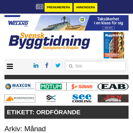
PRENUMERERA
ANNONSERA
START
PRENUMERERA
VÅRA ANDRA MAGASIN
ANNONSERA
KONTAKT
ETIKETT:
ORDFÖRANDE
Arkiv: Månad