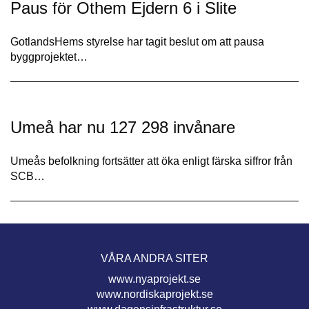
Paus för Othem Ejdern 6 i Slite
GotlandsHems styrelse har tagit beslut om att pausa
byggprojektet…
Umeå har nu 127 298 invånare
Umeås befolkning fortsätter att öka enligt färska siffror från
SCB…
VÅRA ANDRA SITER
www.nyaprojekt.se
www.nordiskaprojekt.se