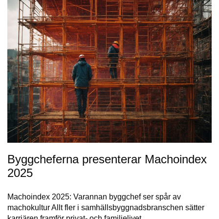
Byggcheferna presenterar Machoindex
2025
Machoindex 2025: Varannan byggchef ser spår av
machokultur Allt fler i samhällsbyggnadsbranschen sätter
karriären framför privat- och familjelivet….