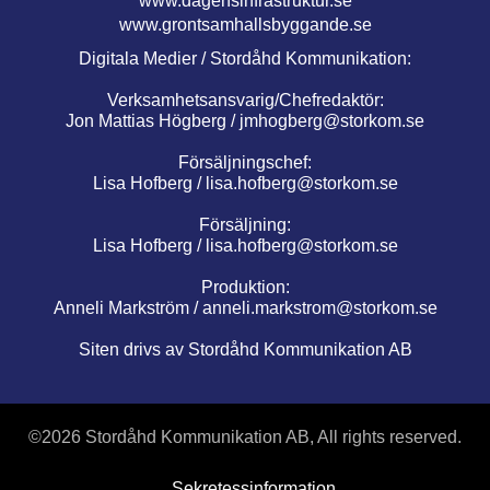
www.dagensinfrastruktur.se
www.grontsamhallsbyggande.se
Digitala Medier / Stordåhd Kommunikation:
Verksamhetsansvarig/Chefredaktör:
Jon Mattias Högberg /
jmhogberg@storkom.se
Försäljningschef:
Lisa Hofberg /
lisa.hofberg@storkom.se
Försäljning:
Lisa Hofberg /
lisa.hofberg@storkom.se
Produktion:
Anneli Markström /
anneli.markstrom@storkom.se
Siten drivs av Stordåhd Kommunikation AB
©
2026 Stordåhd Kommunikation AB, All rights reserved.
Sekretessinformation