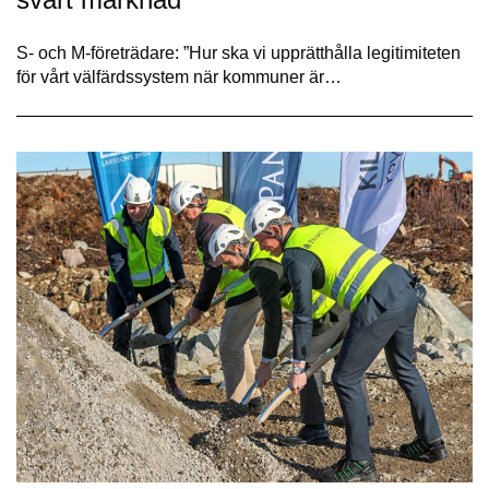
S- och M-företrädare: ”Hur ska vi upprätthålla legitimiteten
för vårt välfärds­system när kommuner är…