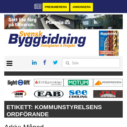
PRENUMERERA
ANNONSERA
START
PRENUMERERA
VÅRA ANDRA MAGASIN
ANNONSERA
KONTAKT
ETIKETT:
KOMMUNSTYRELSENS
ORDFÖRANDE