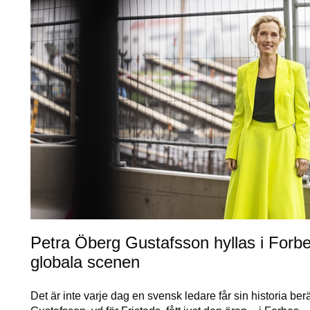
Petra Öberg Gustafsson hyllas i Forbes –
globala scenen
Det är inte varje dag en svensk ledare får sin historia be