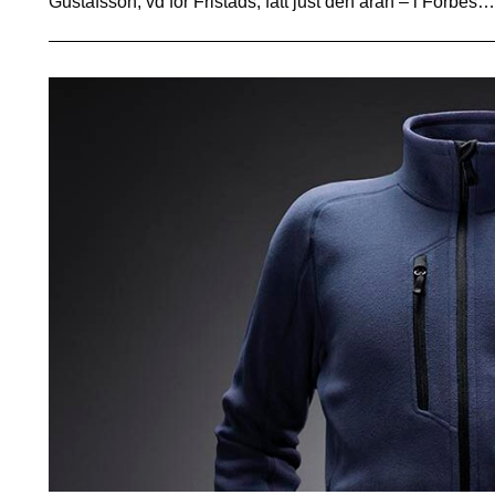
Gustafsson, vd för Fristads, fått just den äran – i Forbes…