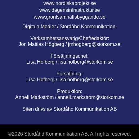
www.nordiskaprojekt.se
www.dagensinfrastruktur.se
www.grontsamhallsbyggande.se
Digitala Medier / Stordåhd Kommunikation:
Verksamhetsansvarig/Chefredaktör:
Jon Mattias Högberg /
jmhogberg@storkom.se
Försäljningschef:
Lisa Hofberg /
lisa.hofberg@storkom.se
Försäljning:
Lisa Hofberg /
lisa.hofberg@storkom.se
Produktion:
Anneli Markström /
anneli.markstrom@storkom.se
Siten drivs av Stordåhd Kommunikation AB
©
2026 Stordåhd Kommunikation AB, All rights reserved.