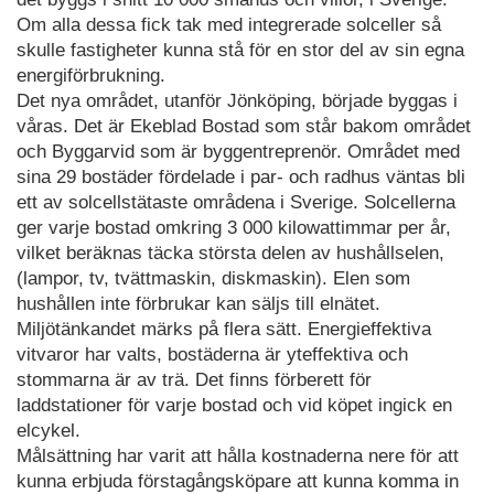
Om alla dessa fick tak med integrerade solceller så
skulle fastigheter kunna stå för en stor del av sin egna
energiförbrukning.
Det nya området, utanför Jönköping, började byggas i
våras. Det är Ekeblad Bostad som står bakom området
och Byggarvid som är byggentreprenör. Området med
sina 29 bostäder fördelade i par- och radhus väntas bli
ett av solcellstätaste områdena i Sverige. Solcellerna
ger varje bostad omkring 3 000 kilowattimmar per år,
vilket beräknas täcka största delen av hushållselen,
(lampor, tv, tvättmaskin, diskmaskin). Elen som
hushållen inte förbrukar kan säljs till elnätet.
Miljötänkandet märks på flera sätt. Energieffektiva
vitvaror har valts, bostäderna är yteffektiva och
stommarna är av trä. Det finns förberett för
laddstationer för varje bostad och vid köpet ingick en
elcykel.
Målsättning har varit att hålla kostnaderna nere för att
kunna erbjuda förstagångsköpare att kunna komma in