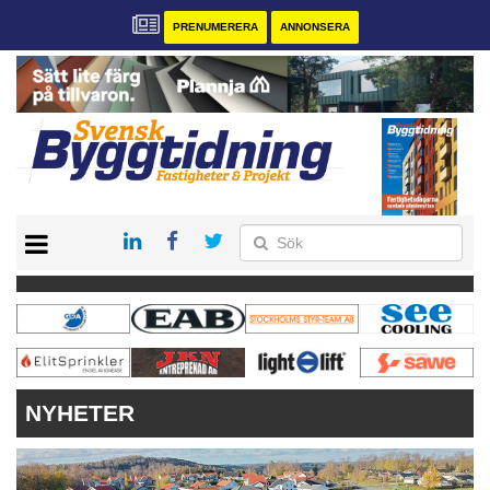
PRENUMERERA
ANNONSERA
START
PRENUMERERA
VÅRA ANDRA MAGASIN
ANNONSERA
KONTAKT
NYHETER