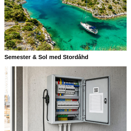
Semester & Sol med Stordåhd