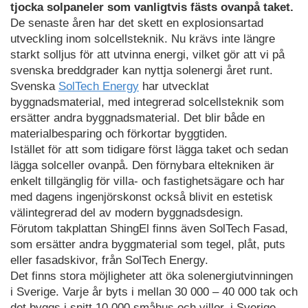
tjocka solpaneler som vanligtvis fästs ovanpå taket.
De senaste åren har det skett en explosionsartad
utveckling inom solcellsteknik. Nu krävs inte längre
starkt solljus för att utvinna energi, vilket gör att vi på
svenska breddgrader kan nyttja solenergi året runt.
Svenska
SolTech Energy
har utvecklat
byggnadsmaterial, med integrerad solcellsteknik som
ersätter andra byggnadsmaterial. Det blir både en
materialbesparing och förkortar byggtiden.
Istället för att som tidigare först lägga taket och sedan
lägga solceller ovanpå. Den förnybara eltekniken är
enkelt tillgänglig för villa- och fastighetsägare och har
med dagens ingenjörskonst också blivit en estetisk
välintegrerad del av modern byggnadsdesign.
Förutom takplattan ShingEl finns även SolTech Fasad,
som ersätter andra byggmaterial som tegel, plåt, puts
eller fasadskivor, från SolTech Energy.
Det finns stora möjligheter att öka solenergiutvinningen
i Sverige. Varje år byts i mellan 30 000 – 40 000 tak och
det byggs i snitt 10 000 småhus och villor, i Sverige.