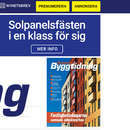
NYHETSBREV
PRENUMERERA
ANNONSERA