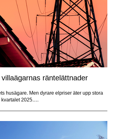
villaägarnas räntelättnader
dets husägare. Men dyrare elpriser äter upp stora
e kvartalet 2025….