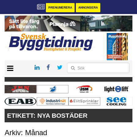
PRENUMERERA
ANNONSERA
START
PRENUMERERA
VÅRA ANDRA MAGASIN
ANNONSERA
KONTAKT
ETIKETT:
NYA BOSTÄDER
Arkiv: Månad