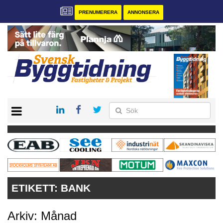
PRENUMERERA
ANNONSERA
START
PRENUMERERA
VÅRA ANDRA MAGASIN
ANNONSERA
KONTAKT
ETIKETT:
BANK
Arkiv: Månad