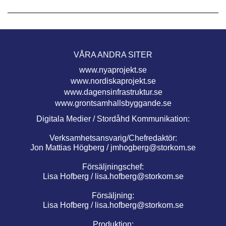
VÅRA ANDRA SITER
www.nyaprojekt.se
www.nordiskaprojekt.se
www.dagensinfrastruktur.se
www.grontsamhallsbyggande.se
Digitala Medier / Stordåhd Kommunikation:
Verksamhetsansvarig/Chefredaktör:
Jon Mattias Högberg /
jmhogberg@storkom.se
Försäljningschef:
Lisa Hofberg /
lisa.hofberg@storkom.se
Försäljning:
Lisa Hofberg /
lisa.hofberg@storkom.se
Produktion: