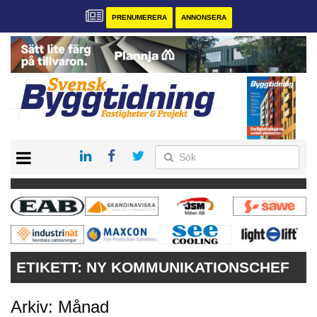
PRENUMERERA
ANNONSERA
START
PRENUMERERA
VÅRA ANDRA MAGASIN
ANNONSERA
KONTAKT
ETIKETT:
NY KOMMUNIKATIONSCHEF
Arkiv: Månad