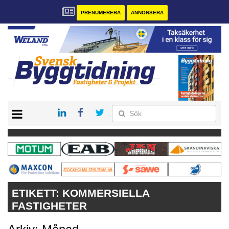
PRENUMERERA
ANNONSERA
START
PRENUMERERA
VÅRA ANDRA MAGASIN
ANNONSERA
KONTAKT
ETIKETT:
KOMMERSIELLA
FASTIGHETER