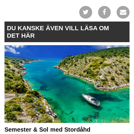
DU KANSKE ÄVEN VILL LÄSA OM
DET HÄR
Semester & Sol med Stordåhd