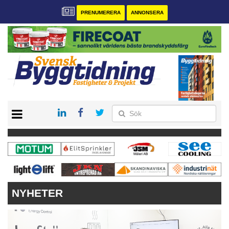
PRENUMERERA
ANNONSERA
START
PRENUMERERA
VÅRA ANDRA MAGASIN
ANNONSERA
KONTAKT
NYHETER