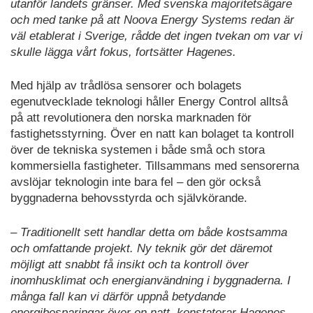
utanför landets gränser. Med svenska majoritetsägare
och med tanke på att Noova Energy Systems redan är
väl etablerat i Sverige, rådde det ingen tvekan om var vi
skulle lägga vårt fokus, fortsätter Hagenes.
Med hjälp av trådlösa sensorer och bolagets
egenutvecklade teknologi håller Energy Control alltså
på att revolutionera den norska marknaden för
fastighetsstyrning. Över en natt kan bolaget ta kontroll
över de tekniska systemen i både små och stora
kommersiella fastigheter. Tillsammans med sensorerna
avslöjar teknologin inte bara fel – den gör också
byggnaderna behovsstyrda och självkörande.
– Traditionellt sett handlar detta om både kostsamma
och omfattande projekt. Ny teknik gör det däremot
möjligt att snabbt få insikt och ta kontroll över
inomhusklimat och energianvändning i byggnaderna. I
många fall kan vi därför uppnå betydande
energibesparingar över en natt, konstaterar Hagenes