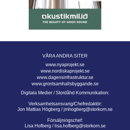
VÅRA ANDRA SITER
www.nyaprojekt.se
www.nordiskaprojekt.se
www.dagensinfrastruktur.se
www.grontsamhallsbyggande.se
Digitala Medier / Stordåhd Kommunikation:
Verksamhetsansvarig/Chefredaktör:
Jon Mattias Högberg /
jmhogberg@storkom.se
Försäljningschef:
Lisa Hofberg /
lisa.hofberg@storkom.se