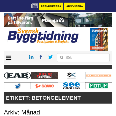
PRENUMERERA
ANNONSERA
START
PRENUMERERA
VÅRA ANDRA MAGASIN
ANNONSERA
KONTAKT
ETIKETT:
BETONGELEMENT
Arkiv: Månad