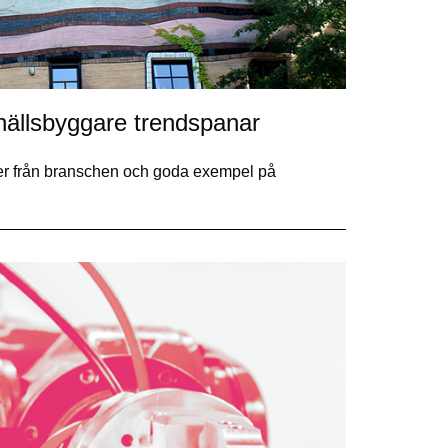
hällsbyggare trendspanar
er från branschen och goda exempel på