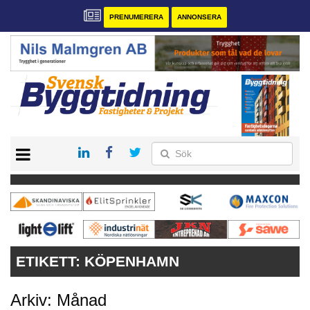
PRENUMERERA
ANNONSERA
START
PRENUMERERA
VÅRA ANDRA MAGASIN
ANNONSERA
KONTAKT
ETIKETT:
KÖPENHAMN
Arkiv: Månad