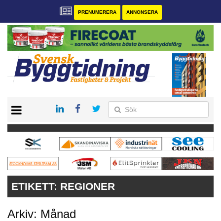
PRENUMERERA
ANNONSERA
START
PRENUMERERA
VÅRA ANDRA MAGASIN
ANNONSERA
KONTAKT
ETIKETT:
REGIONER
Arkiv: Månad